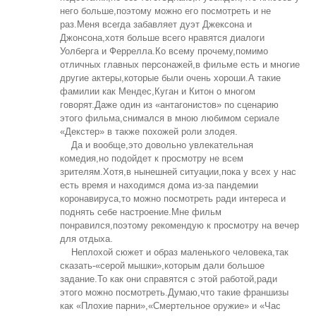
него больше,поэтому можно его посмотреть и не
раз.Меня всегда забавляет дуэт Джексона и
Джонсона,хотя больше всего нравятся диалоги
Уолберга и Феррелла.Ко всему прочему,помимо
отличных главных персонажей,в фильме есть и многие
другие актеры,которые были очень хороши.А такие
фамилии как Мендес,Куган и Китон о многом
говорят.Даже один из «антагонистов» по сценарию
этого фильма,снимался в мною любимом сериале
«Декстер» в также похожей роли злодея.
Да и вообще,это довольно увлекательная
комедия,но подойдет к просмотру не всем
зрителям.Хотя,в нынешней ситуации,пока у всех у нас
есть время и находимся дома из-за пандемии
коронавируса,то можно посмотреть ради интереса и
поднять себе настроение.Мне фильм
понравился,поэтому рекомендую к просмотру на вечер
для отдыха.
Неплохой сюжет и образ маленького человека,так
сказать-«серой мышки»,которым дали большое
задание.То как они справятся с этой работой,ради
этого можно посмотреть.Думаю,что такие франшизы
как «Плохие парни»,«Смертельное оружие» и «Час