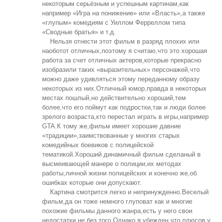
некоторым серьёзным и успешным картинам,как
например «Игра на понижение» или «Власть»,а также
«глупым» комедиям с Уиллом Ферреллом типа
«Сводные братья» и т.д.
Нельзя отнести этот фильм в разряд плохих или
наоботот отличных,поэтому я считаю,что это хорошая
работа за счет отличных актеров,которые прекрасно
изобразили таких «выразительных» персонажей,что
можно даже удивляться этому переданному образу
некоторых из них.Отличный юмор,правда в некоторых
местах пошлый,но действительно хороший,тем
более,что его поймут как подростки,так и люди более
зрелого возраста,кто перестал играть в игры,например
GTA.К тому же,фильм имеет хорошие давние
«традиции»,заимствованные у многих старых
комедийных боевиков с полицейской
тематикой.Хороший динамичный фильм сделаный в
высмеивающей манере о полиции,их методах
работы,личной жизни полицейских и конечно же,об
ошибках которые они допускают.
Картина смотрится легко и непринужденно.Веселый
фильм,да он тоже немного глуповат как и многие
похожие фильмы данного жанра,есть у него свои
недостатки,не без того.Однако,я убежден,что плюсов у