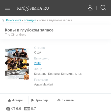
Киносимка
•
Комедии
• Копы в глубоком запасе
Копы в глубоком запасе
The Other Guys
Страна
США
Выпущено
2010
Жанр
Комедии, Боевики, Криминальные
Режиссер
Адам МакКей
Актеры
Трейлер
Скачать
КП 6.6
6.7