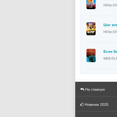
HDrip (О
Шаг вп
HDrip (О
Если Б
WEB-DLR
На главную
Новинки 2025