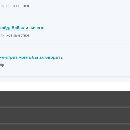
тличное качество)
ерёд: Всё или ничего
тличное качество)
ил-стрит могла бы заговорить
ip