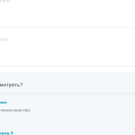
3 15:37
 17:21
смотреть?
ние
тличное качество)
еред 4