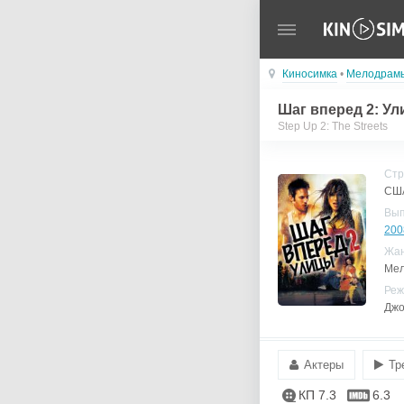
Киносимка
•
Мелодрам
Шаг вперед 2: У
Step Up 2: The Streets
Стр
СШ
Вы
200
Жа
Мел
Реж
Джо
Актеры
Тр
КП 7.3
6.3