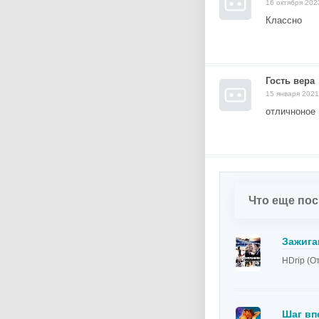
16 октября 202
Классно
Гость вера
15 января 2021
отличноное
Что еще по
Зажига
HDrip (О
Шаг вп