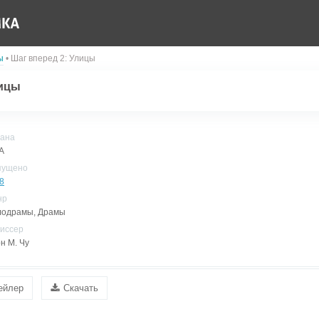
ы
• Шаг вперед 2: Улицы
лицы
ана
А
пущено
8
нр
одрамы, Драмы
иссер
н М. Чу
ейлер
Скачать