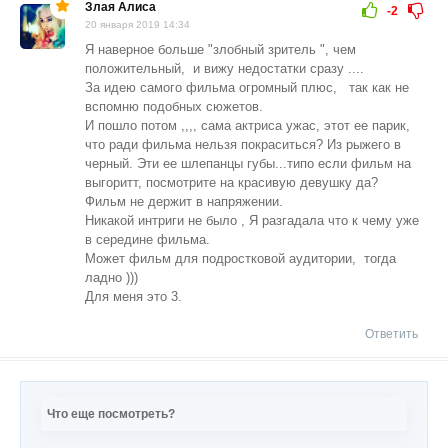
Злая Алиса
-2
20 января 2019 14:34
Я наверное больше "злобный зритель ", чем
положительный, и вижу недостатки сразу ....
За идею самого фильма огромный плюс, так как не
вспомню подобных сюжетов.
И пошло потом ,,,, сама актриса ужас, этот ее парик,
что ради фильма нельзя покраситься? Из рыжего в
черный. Эти ее шлепанцы губы...типо если фильм на
выгоритт, посмотрите на красивую девушку да?
Фильм не держит в напряжении.
Никакой интриги не было , Я разгадала что к чему уже
в середине фильма.
Может фильм для подростковой аудитории, тогда
ладно )))
Для меня это 3.
Ответить
Что еще посмотреть?