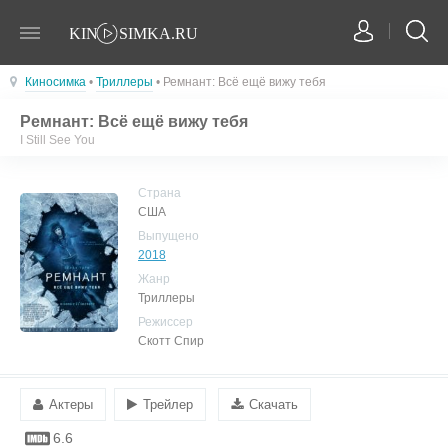
Киносимка
•
Триллеры
• Ремнант: Всё ещё вижу тебя
Ремнант: Всё ещё вижу тебя
I Still See You
Страна
США
Выпущено
2018
Жанр
Триллеры
Режиссер
Скотт Спир
Актеры
Трейлер
Скачать
6.6