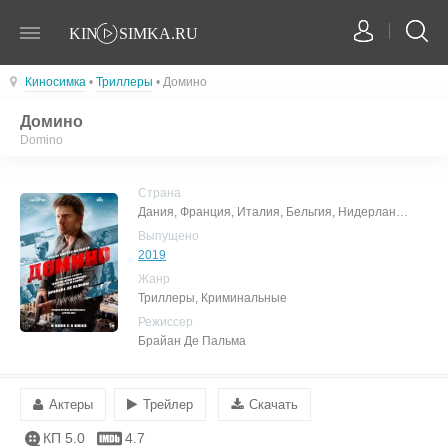
Киносимка
•
Триллеры
• Домино
Домино
Domino
Страна
Дания, Франция, Италия, Бельгия, Нидерланды
Выпущено
2019
Жанр
Триллеры, Криминальные
Режиссер
Брайан Де Пальма
Актеры
Трейлер
Скачать
КП 5.0
4.7