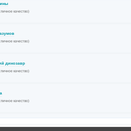
шины
тличное качество)
азумов
тличное качество)
й динозавр
тличное качество)
а
тличное качество)