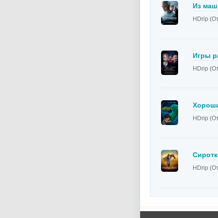
Из ма
HDrip (О
Игры р
HDrip (О
Хороши
HDrip (О
Сиротк
HDrip (О