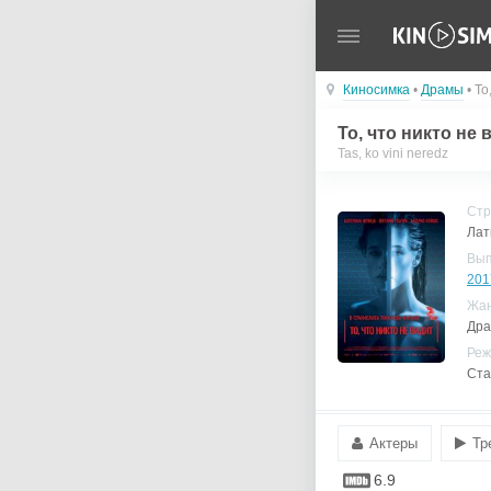
Киносимка
•
Драмы
• То
То, что никто не 
Tas, ko vini neredz
Стр
Лат
Вы
201
Жа
Др
Реж
Ста
Актеры
Тр
6.9