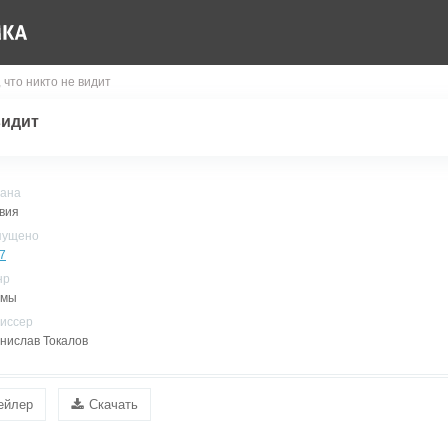
, что никто не видит
видит
ана
вия
пущено
7
нр
амы
иссер
нислав Токалов
ейлер
Скачать