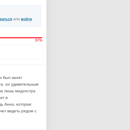
ваться
или
войти
57%
и был занят
та, он удивительным
ла лишь медсестра
ет в
дь Анна, которая
чет видеть рядом с