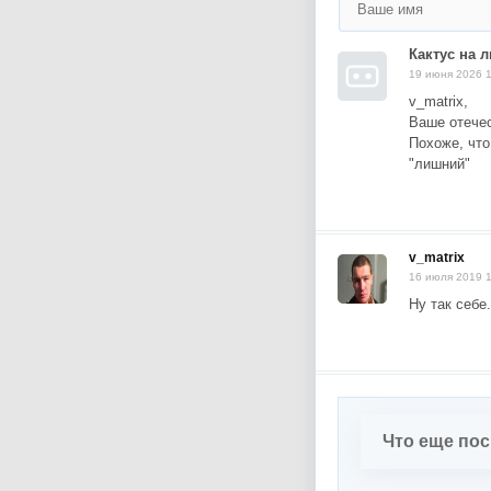
Кактус на 
19 июня 2026 
v_matrix,
Ваше отече
Похоже, что
"лишний"
v_matrix
16 июля 2019 
Ну так себе
Что еще по