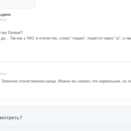
льдине
19:10
ство Латвия?
 да... Так-как у НАС в отечестве, слово "лишка", пишется через "ш", и п
15:04
. Типичное отечественное кинцо. Можно бы сказать что нормальное, но л
смотреть?