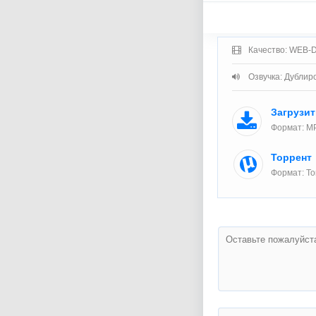
Качество: WEB-
Озвучка: Дублир
Загрузи
Формат: MP
Торрент
Формат: To