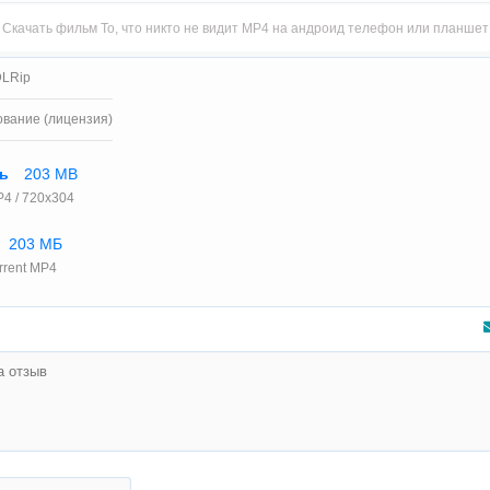
Скачать фильм То, что никто не видит MP4 на андроид телефон или планшет
DLRip
ование (лицензия)
ть
203 MB
4 / 720x304
203 МБ
rrent MP4