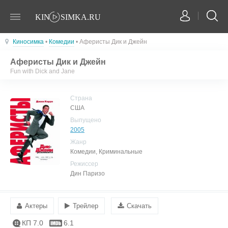
Киносимка
•
Комедии
• Аферисты Дик и Джейн
Аферисты Дик и Джейн
Fun with Dick and Jane
Страна
США
Выпущено
2005
Жанр
Комедии, Криминальные
Режиссер
Дин Паризо
Актеры
Трейлер
Скачать
КП 7.0
6.1