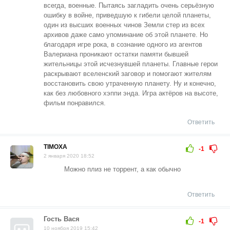
всегда, военные. Пытаясь загладить очень серьёзную
ошибку в войне, приведшую к гибели целой планеты,
один из высших военных чинов Земли стер из всех
архивов даже само упоминание об этой планете. Но
благодаря игре рока, в сознание одного из агентов
Валериана проникают остатки памяти бывшей
жительницы этой исчезнувшей планеты. Главные герои
раскрывают вселенский заговор и помогают жителям
восстановить свою утраченную планету. Ну и конечно,
как без любовного хэппи энда. Игра актёров на высоте,
фильм понравился.
Ответить
TIMOXA
-1
2 января 2020 18:52
Можно плиз не торрент, а как обычно
Ответить
Гость Вася
-1
10 ноября 2019 15:42