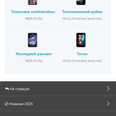
Техасские зомбовойны: Эль-Пасо
Тихоокеанский рубеж
WEB-DLRip
HDrip (Отличное качество)
Последний рассвет
Титан
WEB-DLRip
HDrip (Отличное качество)
На главную
Новинки 2025