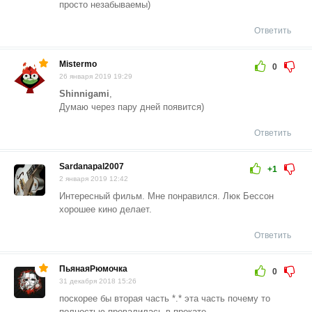
просто незабываемы)
Ответить
Mistermo
0
26 января 2019 19:29
Shinnigami
,
Думаю через пару дней появится)
Ответить
Sardanapal2007
+1
2 января 2019 12:42
Интересный фильм. Мне понравился. Люк Бессон
хорошее кино делает.
Ответить
ПьянаяРюмочка
0
31 декабря 2018 15:26
поскорее бы вторая часть *.* эта часть почему то
полностью провалилась в прокате