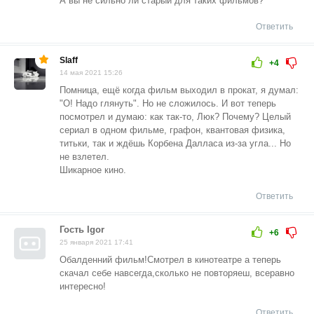
А вы не сильно ли старый для таких фильмов?
Ответить
Slaff
+4
14 мая 2021 15:26
Помница, ещё когда фильм выходил в прокат, я думал:
"О! Надо глянуть". Но не сложилось. И вот теперь
посмотрел и думаю: как так-то, Люк? Почему? Целый
сериал в одном фильме, графон, квантовая физика,
титьки, так и ждёшь Корбена Далласа из-за угла... Но
не взлетел.
Шикарное кино.
Ответить
Гость Igor
+6
25 января 2021 17:41
Обалденний фильм!Смотрел в кинотеатре а теперь
скачал себе навсегда,сколько не повторяеш, всеравно
интересно!
Ответить