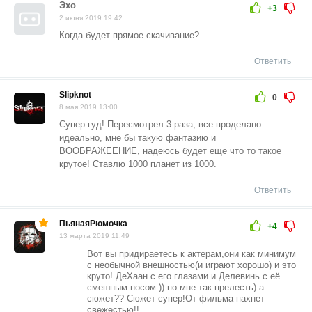
Эхо
+3
2 июня 2019 19:42
Когда будет прямое скачивание?
Ответить
Slipknot
0
8 мая 2019 13:00
Супер гуд! Пересмотрел 3 раза, все проделано
идеально, мне бы такую фантазию и
ВООБРАЖЕЕНИЕ, надеюсь будет еще что то такое
крутое! Ставлю 1000 планет из 1000.
Ответить
ПьянаяРюмочка
+4
13 марта 2019 11:49
Вот вы придираетесь к актерам,они как минимум
с необычной внешностью(и играют хорошо) и это
круто! ДеХаан с его глазами и Делевинь с её
смешным носом )) по мне так прелесть) а
сюжет?? Сюжет супер!От фильма пахнет
свежестью!!