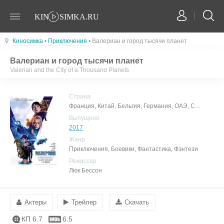
Киносимка
•
Приключения
• Валериан и город тысячи планет
Валериан и город тысячи планет
Valerian and the City of a Thousand Planets
Страна
Франция, Китай, Бельгия, Германия, ОАЭ, США
Выпущено
2017
Жанр
Приключения, Боевики, Фантастика, Фэнтези
Режиссер
Люк Бессон
Актеры
Трейлер
Скачать
КП 6.7
6.5