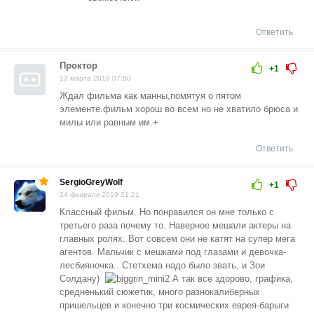
Ответить
Проктор
+1
13 марта 2019 07:50
Ждал фильма как манны,помятуя о пятом
элементе.фильм хорош во всем но не хватило брюса и
милы или равным им.+
Ответить
SergioGreyWolf
+1
24 февраля 2019 21:21
Классный фильм. Но понравился он мне только с
третьего раза почему то. Наверное мешали актеры на
главных ролях. Вот совсем они не катят на супер мега
агентов. Мальчик с мешками под глазами и девочка-
лесбияночка.. Стетхема надо было звать, и Зои
Солдану)
А так все здорово, графика,
средненький сюжетик, много разнокалиберных
пришельцев и конечно три космических еврея-барыги