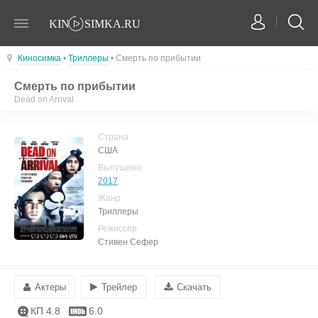
Киносимка
•
Триллеры
• Смерть по прибытии
Смерть по прибытии
Dead on Arrival
Страна
США
Выпущено
2017
Жанр
Триллеры
Режиссер
Стивен Сефер
Актеры
Трейлер
Скачать
КП 4.8
6.0