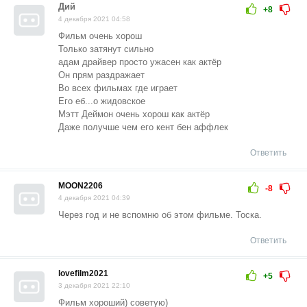
Дий
+8
4 декабря 2021 04:58
Фильм очень хорош
Только затянут сильно
адам драйвер просто ужасен как актёр
Он прям раздражает
Во всех фильмах где играет
Его еб...о жидовское
Мэтт Деймон очень хорош как актёр
Даже получше чем его кент бен аффлек
Ответить
MOON2206
-8
4 декабря 2021 04:39
Через год и не вспомню об этом фильме. Тоска.
Ответить
lovefilm2021
+5
3 декабря 2021 22:10
Фильм хороший) советую)