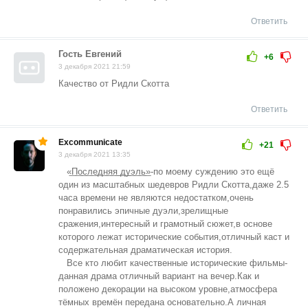
Ответить
Гость Евгений
+6
3 декабря 2021 21:59
Качество от Ридли Скотта
Ответить
Excommunicate
+21
3 декабря 2021 13:35
«͟П͟о͟с͟л͟е͟д͟н͟я͟я͟ ͟д͟у͟э͟л͟ь͟»-по моему суждению это ещё
один из масштабных шедевров Ридли Скотта,даже 2.5
часа времени не являются недостатком,очень
понравились эпичные дуэли,зрелищные
сражения,интересный и грамотный сюжет,в основе
которого лежат исторические события,отличный каст и
содержательная драматическая история.
Все кто любит качественные исторические фильмы-
данная драма отличный вариант на вечер.Как и
положено декорации на высоком уровне,атмосфера
тёмных времён передана основательно.А личная