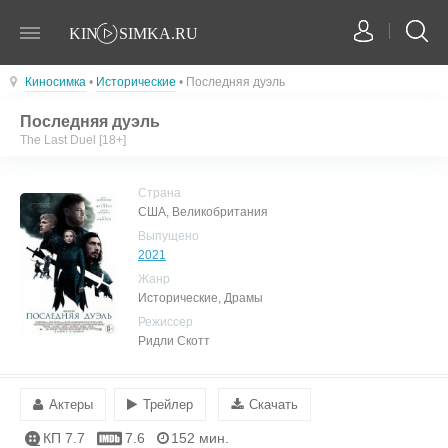
Киносимка
•
Исторические
• Последняя дуэль
Последняя дуэль
The Last Duel [18+]
Страна
США, Великобритания
Выпущено
2021
Жанр
Исторические, Драмы
Режиссер
Ридли Скотт
Актеры
Трейлер
Скачать
КП 7.7
7.6
152 мин.