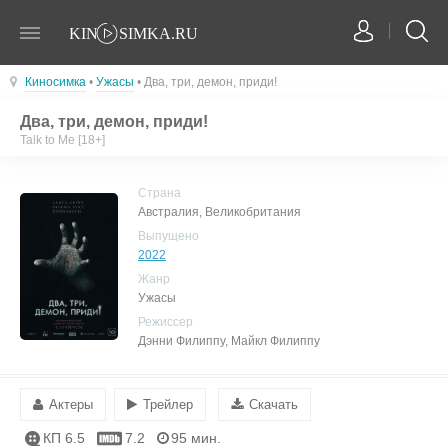
Киносимка
•
Ужасы
• Два, три, демон, приди!
Два, три, демон, приди!
Talk to Me [18+]
Страна
Австралия, Великобритания
Выпущено
2022
Жанр
Ужасы
Режиссер
Дэнни Филиппу, Майкл Филиппу
Актеры
Трейлер
Скачать
КП 6.5
7.2
95 мин.