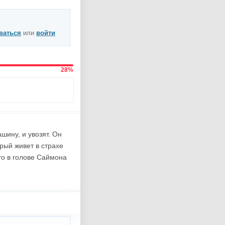
ваться
или
войти
28%
шину, и увозят. Он
рый живет в страхе
то в голове Саймона