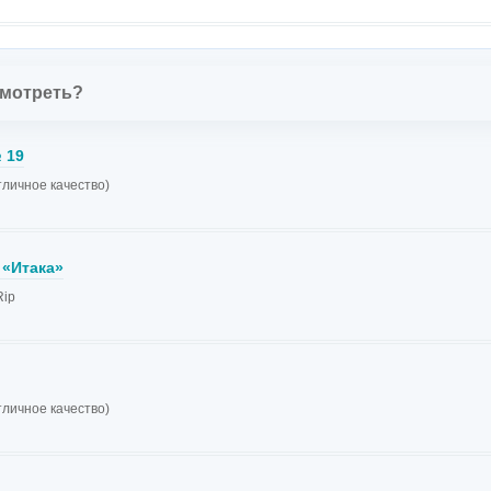
смотреть?
 19
тличное качество)
 «Итака»
ip
тличное качество)