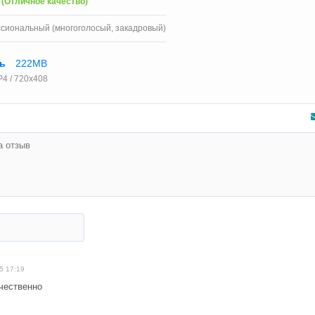
 (Отличное качество)
сиональный (многоголосый, закадровый)
ть
222MB
4 / 720x408
5 17:19
чественно