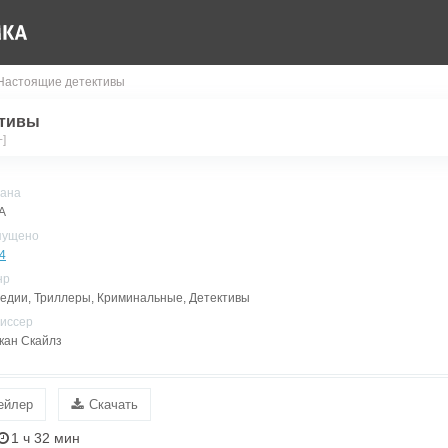
Настоящие детективы
ктивы
]
ана
А
пущено
4
нр
едии, Триллеры, Криминальные, Детективы
иссер
кан Скайлз
ейлер
Скачать
1 ч 32 мин