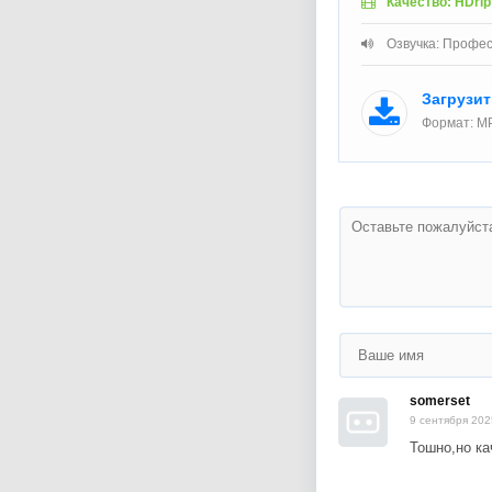
Качество: HDrip
Озвучка: Профес
Загрузи
Формат: MP
somerset
9 сентября 202
Тошно,но ка