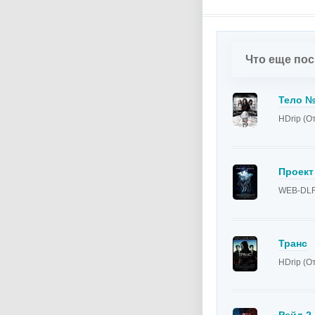
Что еще по
Тело №
HDrip (О
Проект
WEB-DLR
Транс
HDrip (О