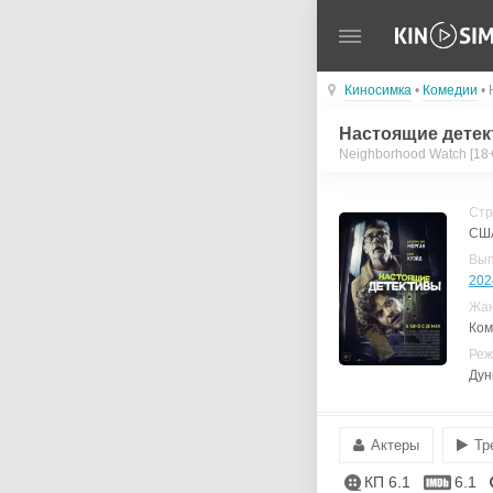
Киносимка
•
Комедии
• 
Настоящие дете
Neighborhood Watch [18+
Стр
СШ
Вы
202
Жа
Ком
Реж
Дун
Актеры
Тр
КП 6.1
6.1