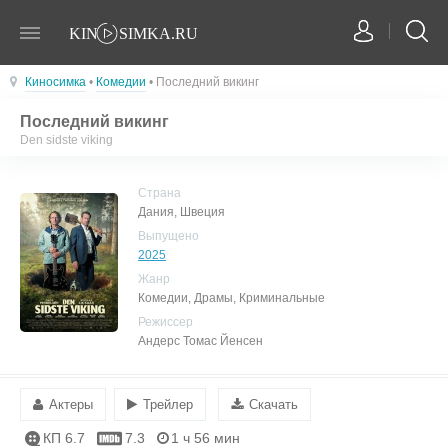
Киносимка
•
Комедии
• Последний викинг
Последний викинг
Den sidste viking
Страна
Дания, Швеция
Выпущено
2025
Жанр
Комедии, Драмы, Криминальные
Режиссер
Андерс Томас Йенсен
Актеры
Трейлер
Скачать
КП 6.7
7.3
1 ч 56 мин