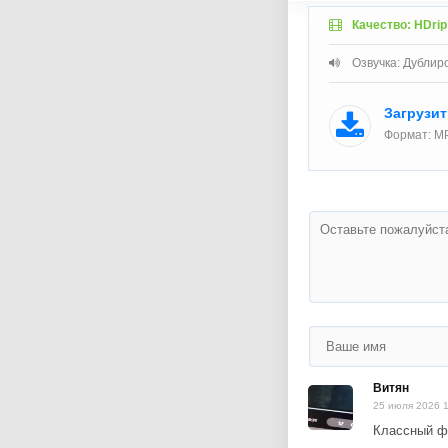
Качество: HDrip
Озвучка: Дублир
Загрузи
Формат: MP
Витян
25 июля 2026 1
Классный ф