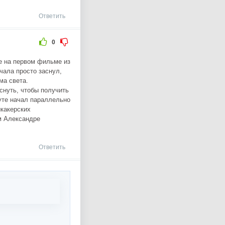
Ответить
0
ре на первом фильме из
чала просто заснул,
ма света.
снуть, чтобы получить
нуте начал параллельно
икакерских
м Александре
Ответить