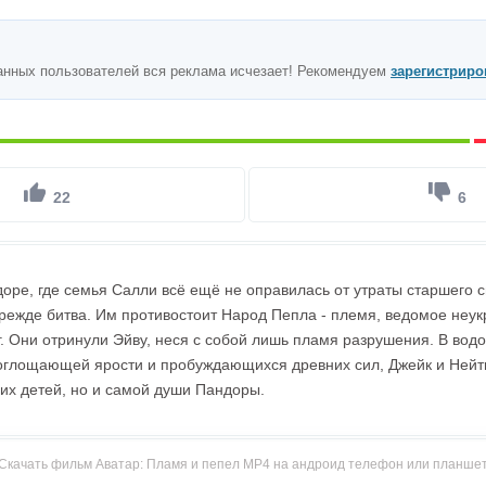
анных пользователей вся реклама исчезает! Рекомендуем
зарегистриро
22
6
оре, где семья Салли всё ещё не оправилась от утраты старшего с
режде битва. Им противостоит Народ Пепла - племя, ведомое неук
. Они отринули Эйву, неся с собой лишь пламя разрушения. В вод
поглощающей ярости и пробуждающихся древних сил, Джейк и Нейт
оих детей, но и самой души Пандоры.
Скачать фильм Аватар: Пламя и пепел MP4 на андроид телефон или планше