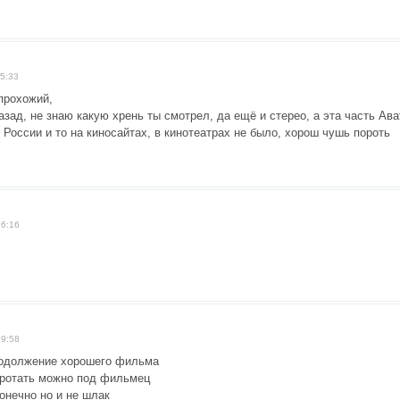
5:33
прохожий,
азад, не знаю какую хрень ты смотрел, да ещё и стерео, а эта часть Ава
 России и то на киносайтах, в кинотеатрах не было, хорош чушь пороть
16:16
19:58
одолжение хорошего фильма
оротать можно под фильмец
онечно но и не шлак