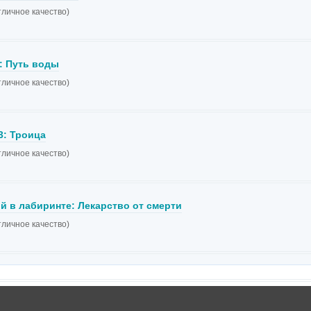
тличное качество)
: Путь воды
тличное качество)
3: Троица
тличное качество)
й в лабиринте: Лекарство от смерти
тличное качество)