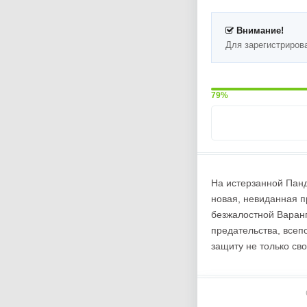
Внимание!
Для зарегистриров
79%
На истерзанной Панд
новая, невиданная п
безжалостной Варанг
предательства, все
защиту не только св