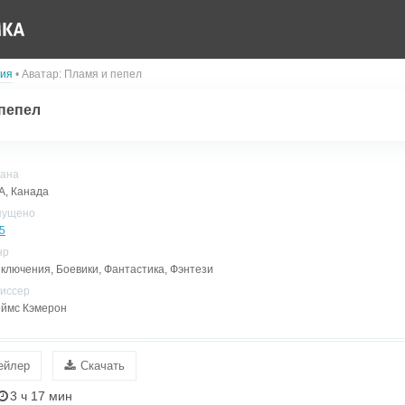
ия
• Аватар: Пламя и пепел
 пепел
ана
, Канада
пущено
5
нр
ключения, Боевики, Фантастика, Фэнтези
иссер
ймс Кэмерон
ейлер
Скачать
3 ч 17 мин