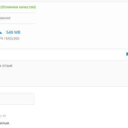
 (Отличное качество)
ование
ть
548 MB
4 / 640x360
1:35
ильм.