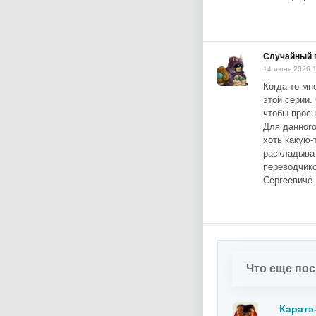
Случайный 
14 июня 2026 
Когда-то мн
этой серии.
чтобы просн
Для данного
хоть какую-
раскладыват
переводчико
Сергеевиче.
Что еще по
Каратэ