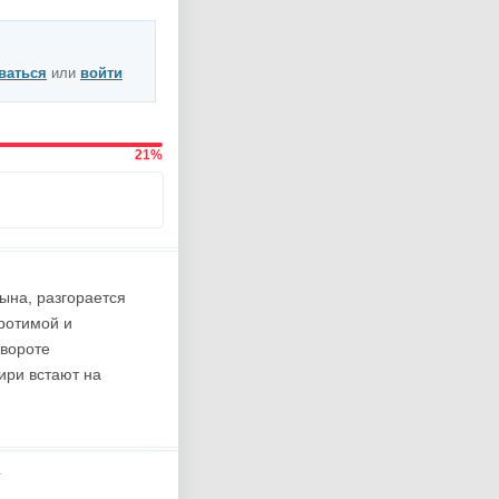
ваться
или
войти
21%
ына, разгорается
ротимой и
овороте
ири встают на
т