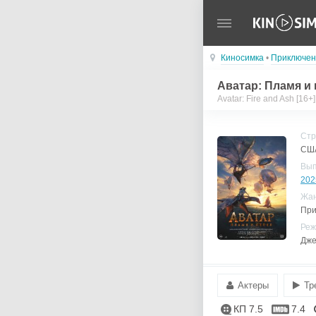
Киносимка
•
Приключен
Аватар: Пламя и
Avatar: Fire and Ash [16+]
Стр
США
Вы
202
Жа
При
Реж
Дже
Актеры
Тр
КП 7.5
7.4