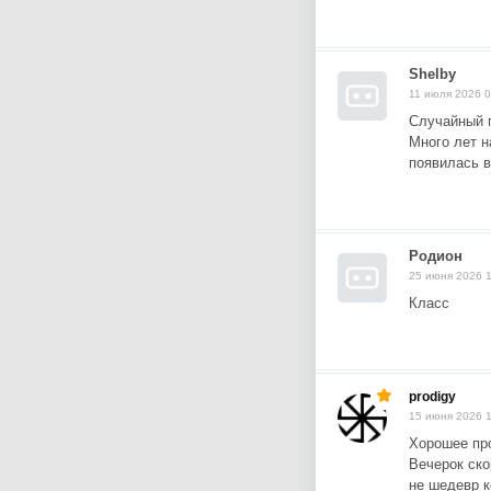
Shelby
11 июля 2026 0
Случайный 
Много лет н
появилась в
Родион
25 июня 2026 
Класс
prodigy
15 июня 2026 
Хорошее пр
Вечерок ск
не шедевр к