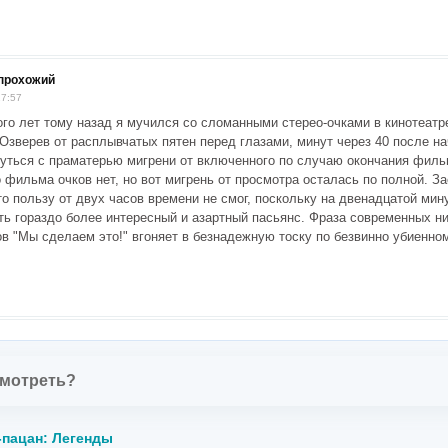
прохожий
17:57
ого лет тому назад я мучился со сломанными стерео-очками в кинотеат
 Озверев от расплывчатых пятен перед глазами, минут через 40 после на
уться с праматерью мигрени от включенного по случаю окончания филь
 фильма очков нет, но вот мигрень от просмотра осталась по полной. За
то пользу от двух часов времени не смог, поскольку на двенадцатой ми
ь гораздо более интересный и азартный пасьянс. Фраза современных н
в "Мы сделаем это!" вгоняет в безнадежную тоску по безвинно убиенно
смотреть?
-пацан: Легенды