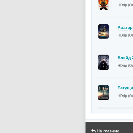
HDrip (О
Аватар
HDrip (О
Блэйд 
HDrip (О
Бегущи
HDrip (О
На главную