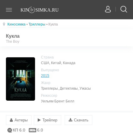
Киносимка
•
Триллеры
• Кукла
Кукла
The Boy
Страна
США, Китай, Канада
Выпущено
2015
Жанр
Триллеры, Детективы, Ужасы
Режиссер
Уильям Брент Белл
Актеры
Трейлер
Скачать
КП 6.0
6.0