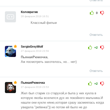
Ответить
Коловратик
0
28 февраля 2019 16:51
Классный фильм
Ответить
SergioGreyWolf
+2
27 февраля 2019 23:59
ПьянаяРюмочка
,
Аж посмотреть захотелось, но... нет)
Ответить
ПьянаяРюмочка
+2
27 февраля 2019 23:53
Жил был старик со старухой,и была у них кукла в
которую якобы вселился дух их покойного мальчика.И
нашли они кукле няню,которая сразу засмеялась когда
увидела "ребенка")) но потом ей было не до