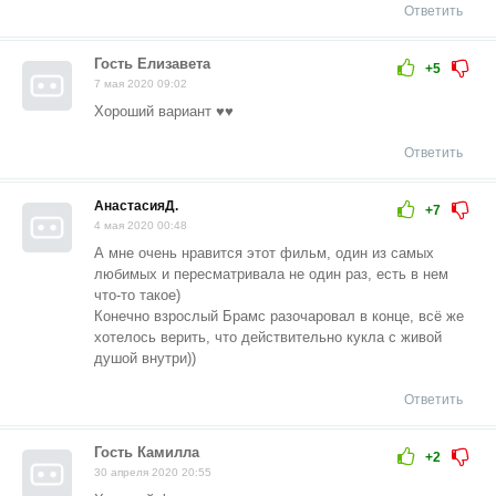
Ответить
Гость Елизавета
+5
7 мая 2020 09:02
Хороший вариант ♥️♥️
Ответить
АнастасияД.
+7
4 мая 2020 00:48
А мне очень нравится этот фильм, один из самых
любимых и пересматривала не один раз, есть в нем
что-то такое)
Конечно взрослый Брамс разочаровал в конце, всё же
хотелось верить, что действительно кукла с живой
душой внутри))
Ответить
Гость Камилла
+2
30 апреля 2020 20:55