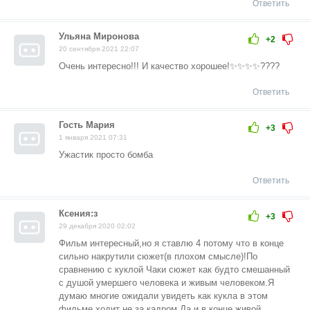
Ответить
Ульяна Миронова
+2
20 сентября 2021 22:07
Очень интересно!!! И качество хорошее!✨✨✨✨????
Ответить
Гость Мария
+3
1 января 2021 07:31
Ужастик просто бомба
Ответить
Ксения:з
+3
29 декабря 2020 02:02
Фильм интересный,но я ставлю 4 потому что в конце
сильно накрутили сюжет(в плохом смысле)!По
сравнению с куклой Чаки сюжет как будто смешанный
с душой умершего человека и живым человеком.Я
думаю многие ожидали увидеть как кукла в этом
фильме ходит не за кадром.Да и в конце живой