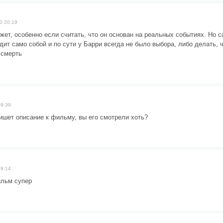
0 20:19
ет, особенно если считать, что он основан на реальных событиях. Но с
дит само собой и по сути у Барри всегда не было выбора, либо делать, ч
 смерть
09:39
пишет описание к фильму, вы его смотрели хоть?
19:14
льм супер