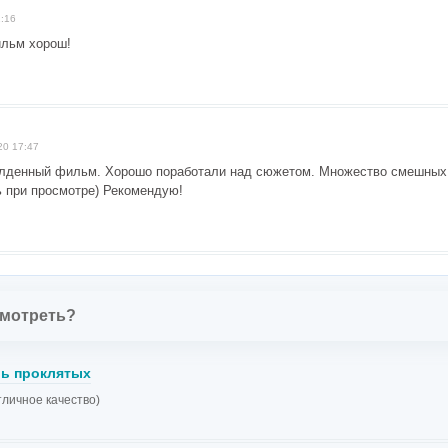
:16
ильм хорош!
20 17:47
лденный фильм. Хорошо поработали над сюжетом. Множество смешных
 при просмотре) Рекомендую!
смотреть?
ь проклятых
тличное качество)