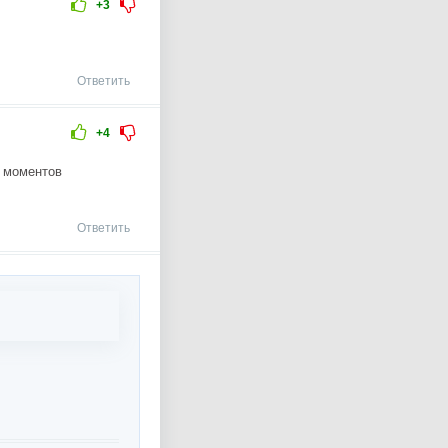
+3
Ответить
+4
 моментов
Ответить