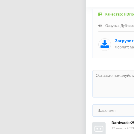
Качество: HDrip
Озвучка: Дублир
Загрузи
Формат: MP
Darthvader2
12 января 2023