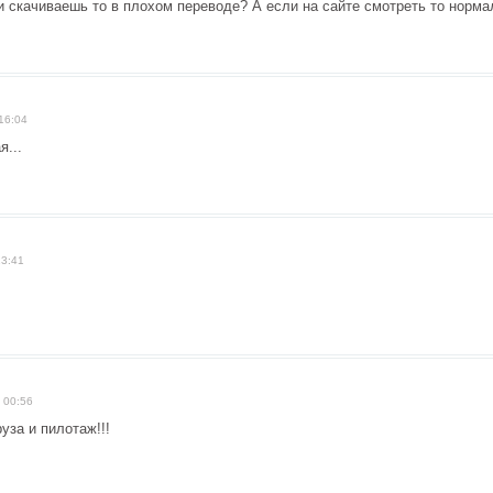
 скачиваешь то в плохом переводе? А если на сайте смотреть то норм
16:04
я...
23:41
 00:56
уза и пилотаж!!!