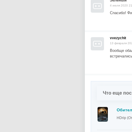
Зелёный
4 июля 2020 21
Спасибо! Ф
vvezychit
13 февраля 20
Вообще оба
встречались
Что еще по
Обител
HDrip (О