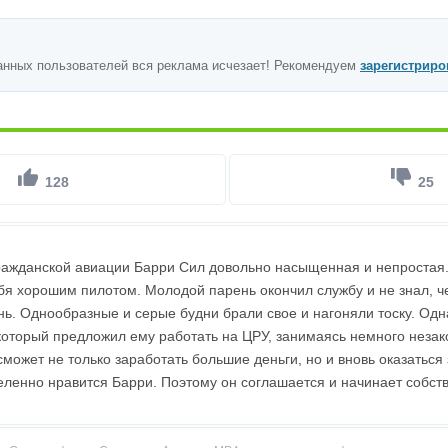
анных пользователей вся реклама исчезает! Рекомендуем
зарегистриро
128
25
ражданской авиации Барри Сил довольно насыщенная и непростая.
бя хорошим пилотом. Молодой парень окончил службу и не знал, 
нь. Однообразные и серые будни брали свое и нагоняли тоску. Одн
который предложил ему работать на ЦРУ, занимаясь немного неза
сможет не только заработать большие деньги, но и вновь оказаться
еленно нравится Барри. Поэтому он соглашается и начинает собст