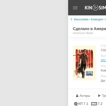
Киносимка
•
Комедии
• 
Сделано в Амери
American Made
Стр
США
Вы
201
Жа
Ком
Реж
Даг
Актеры
Тр
КП 7.1
7.2