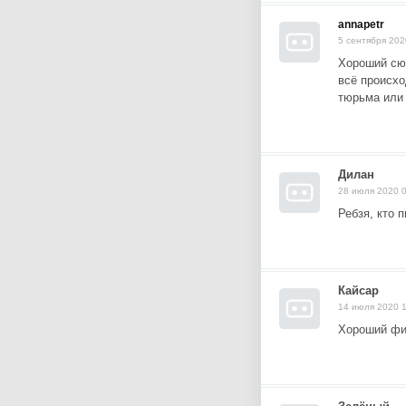
annapetr
5 сентября 202
Хороший сюж
всё происхо
тюрьма или
Дилан
28 июля 2020 
Ребзя, кто 
Кайсар
14 июля 2020 
Хороший фи