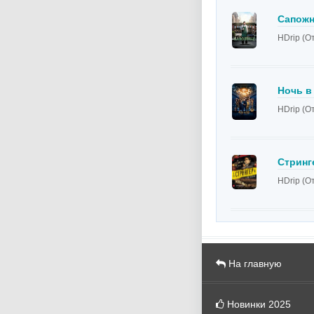
Сапожн
HDrip (О
Ночь в
HDrip (О
Стринг
HDrip (О
На главную
Новинки 2025