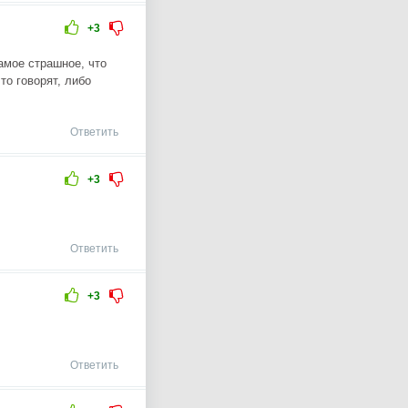
+3
амое страшное, что
то говорят, либо
Ответить
+3
Ответить
+3
Ответить