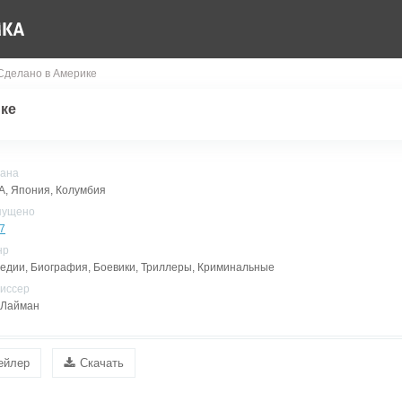
Сделано в Америке
ке
ана
, Япония, Колумбия
пущено
7
нр
едии, Биография, Боевики, Триллеры, Криминальные
иссер
 Лайман
ейлер
Скачать