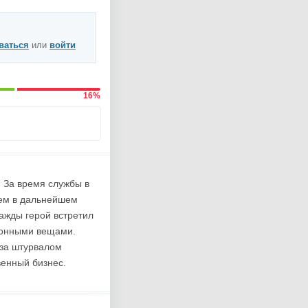
ваться
или
войти
16%
 За время службы в
чем в дальнейшем
ажды герой встретил
конными вещами.
 за штурвалом
венный бизнес.