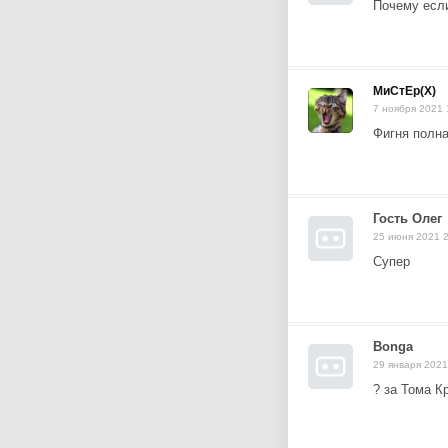
Почему если
МиСтЕр(Х)
7 ноября 2021 
Фигня полна
Гость Олег
25 июня 2021 
Супер
Bonga
29 января 2021
? за Тома Кр