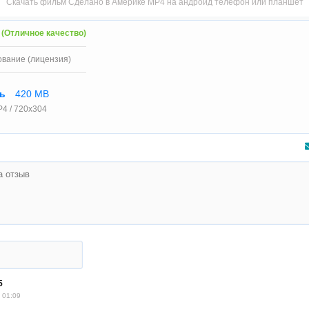
Скачать фильм Сделано в Америке MP4 на андроид телефон или планшет
 (Отличное качество)
ование (лицензия)
ть
420 MB
4 / 720x304
5
 01:09