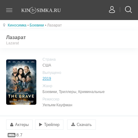
Киносимка
•
Боевики
• Лазарат
Лазарат
Lazarat
Страна
США
Выпущено
2019
Жанр
Боевики, Триллеры, Криминальные
Режиссер
Уильям Кауфман
Актеры
Трейлер
Скачать
8.7