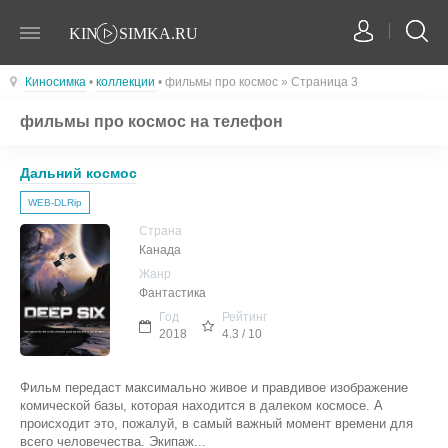
Киносимка
•
коллекции
• фильмы про космос » Страница 3
фильмы про космос на телефон
Дальний космос
WEB-DLRip
Страна
Канада
Жанр
Фантастика
Год
Рейтинг
2018
4.3 / 10
Фильм передаст максимально живое и правдивое изображение
комической базы, которая находится в далеком космосе. А
происходит это, пожалуй, в самый важный момент времени для
всего человечества. Экипаж...