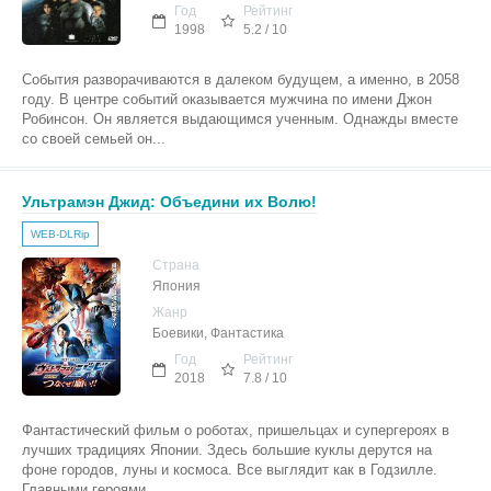
Год
Рейтинг
1998
5.2 / 10
События разворачиваются в далеком будущем, а именно, в 2058
году. В центре событий оказывается мужчина по имени Джон
Робинсон. Он является выдающимся ученным. Однажды вместе
со своей семьей он...
Ультрамэн Джид: Объедини их Волю!
WEB-DLRip
Страна
Япония
Жанр
Боевики, Фантастика
Год
Рейтинг
2018
7.8 / 10
Фантастический фильм о роботах, пришельцах и супергероях в
лучших традициях Японии. Здесь большие куклы дерутся на
фоне городов, луны и космоса. Все выглядит как в Годзилле.
Главными героями...