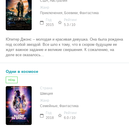
США, Австралия
Жанр
Приключения, Боевики, Фантастика
Год
Рейтинг
2015
5.3 / 10
Юпитер Джонс – молодая и красивая девушка. Она была рождена
под особой звездой. Все шло к тому, что в скором будущем ее
ждет важное задание и великие свершения. К сожалению, на
деле все оказалось...
Одни в космосе
HDrip
Страна
Швеция
Жанр
Семейные, Фантастика
Год
Рейтинг
2018
6.0 / 10