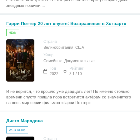
звёздные новички....
Гарри Поттер 20 лет спустя: Возвращение в Хогвартс
HDrip
Страна
Великобритания, США
Жанр
Семейные, Документальные
Год
Рейтинг
2022
8.1 / 10
И не верится, что прошло уже двадцать лет! Но именно столько
времени спустя пришла пора встретится актёрам со знаменитого
на весь мир серии фильмов «Гарри Поттер»....
Диего Марадона
WEB-DLRip
Страна