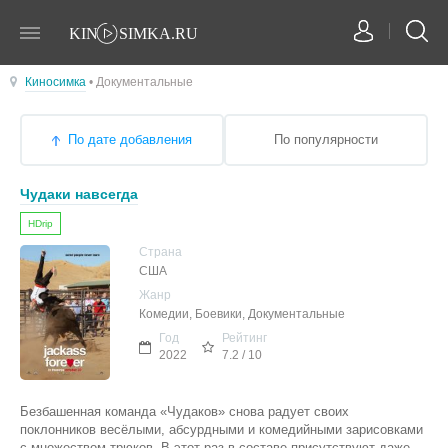
Киносимка
• Документальные
По дате добавления
По популярности
Чудаки навсегда
HDrip
Страна
США
Жанр
Комедии, Боевики, Документальные
Год
Рейтинг
2022
7.2 / 10
Безбашенная команда «Чудаков» снова радует своих
поклонников весёлыми, абсурдными и комедийными зарисовками
с множеством трюков. В этот раз в составе присутствуют даже