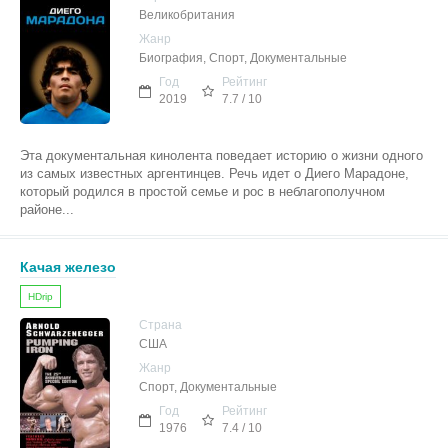
Великобритания
Жанр
Биография, Спорт, Документальные
Год
Рейтинг
2019
7.7 / 10
Эта документальная кинолента поведает историю о жизни одного
из самых известных аргентинцев. Речь идет о Диего Марадоне,
который родился в простой семье и рос в неблагополучном
районе...
Качая железо
HDrip
Страна
США
Жанр
Спорт, Документальные
Год
Рейтинг
1976
7.4 / 10