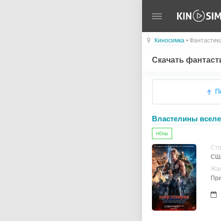
Киносимка
• Фантастик
Скачать фантаст
П
Властелины всел
HDrip
Ст
США
Жа
При