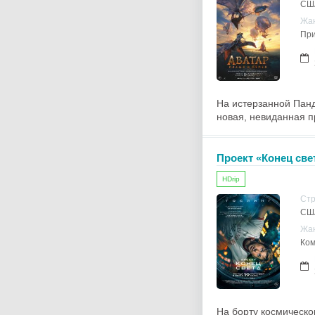
США
Жа
При
На истерзанной Панд
новая, невиданная п
Проект «Конец све
HDrip
Ст
СШ
Жа
Ком
На борту космическо