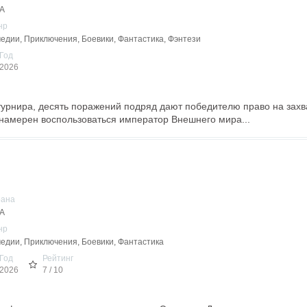
А
нр
едии, Приключения, Боевики, Фантастика, Фэнтези
Год
2026
урнира, десять поражений подряд дают победителю право на захв
намерен воспользоваться император Внешнего мира...
рана
А
нр
едии, Приключения, Боевики, Фантастика
Год
Рейтинг
2026
7 / 10