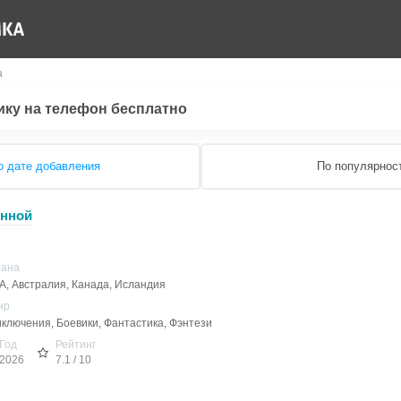
а
ику на телефон бесплатно
о дате добавления
По популярнос
енной
рана
, Австралия, Канада, Исландия
нр
ключения, Боевики, Фантастика, Фэнтези
Год
Рейтинг
2026
7.1 / 10