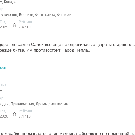
, Канада
нр
ключения, Боевики, Фантастика, Фэнтези
Год
Рейтинг
2025
7.4 / 10
оре, где семья Салли всё ещё не оправилась от утраты старшего с
режде битва. Им противостоит Народ Пепла...
та»
рана
А
нр
едии, Приключения, Драмы, Фантастика
Год
Рейтинг
2026
8.4 / 10
го корабля просыпается один мужчина, абсолютно не помнящий, ка