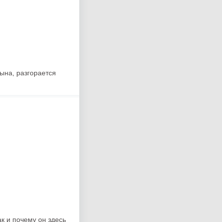
ына, разгорается
к и почему он здесь