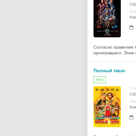
СШ
Жа
Ком
Согласно правилам т
проигравшего. Этим 
Полный такос
HDrip
Ст
СШ
Жа
Ком