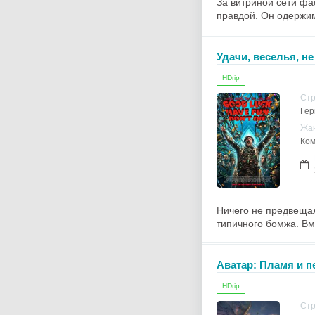
За витриной сети фас
правдой. Он одержим
Удачи, веселья, н
HDrip
Ст
Гер
Жа
Ком
Ничего не предвещал
типичного бомжа. Вм
Аватар: Пламя и п
HDrip
Ст