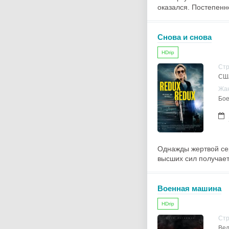
оказался. Постепенн
Снова и снова
HDrip
Ст
СШ
Жа
Бое
Однажды жертвой се
высших сил получает
Военная машина
HDrip
Ст
Вел