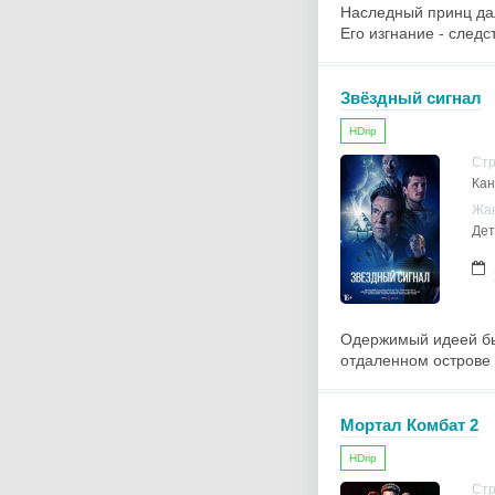
Наследный принц дал
Его изгнание - следс
Звёздный сигнал
HDrip
Ст
Кан
Жа
Дет
Одержимый идеей быт
отдаленном острове с
Мортал Комбат 2
HDrip
Ст