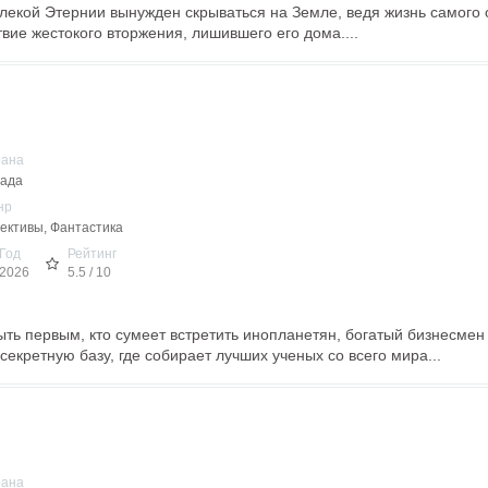
екой Этернии вынужден скрываться на Земле, ведя жизнь самого 
твие жестокого вторжения, лишившего его дома....
рана
ада
нр
ективы, Фантастика
Год
Рейтинг
2026
5.5 / 10
ь первым, кто сумеет встретить инопланетян, богатый бизнесмен 
екретную базу, где собирает лучших ученых со всего мира...
рана