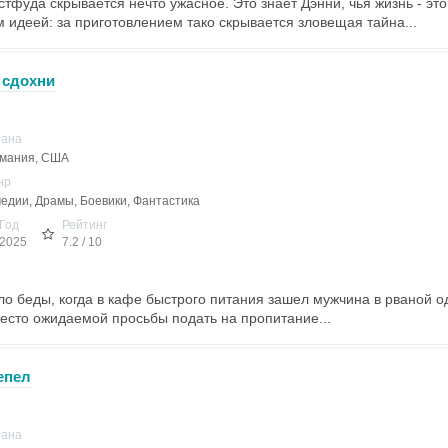
тфуда скрывается нечто ужасное. Это знает Дэнни, чья жизнь - это
 идеей: за приготовлением тако скрывается зловещая тайна...
е сдохни
рана
мания, США
нр
едии, Драмы, Боевики, Фантастика
Год
Рейтинг
2025
7.2 / 10
о беды, когда в кафе быстрого питания зашел мужчина в рваной о
есто ожидаемой просьбы подать на пропитание...
епел
рана