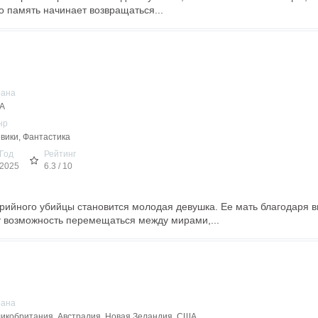
о память начинает возвращаться...
рана
А
нр
вики, Фантастика
Год
Рейтинг
2025
6.3 / 10
рийного убийцы становится молодая девушка. Ее мать благодаря 
 возможность перемещаться между мирами,...
рана
икобритания, Австралия, Новая Зеландия, США