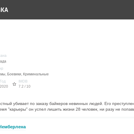
рана
ада
нр
мы, Боевики, Криминальные
Год
IMDB
2020
7.2 / 10
естный убивает по заказу байкеров невинных людей. Его преступле
мя "карьеры" он успел лишить жизни 28 человек, ни разу не попавш
 Чемберлена