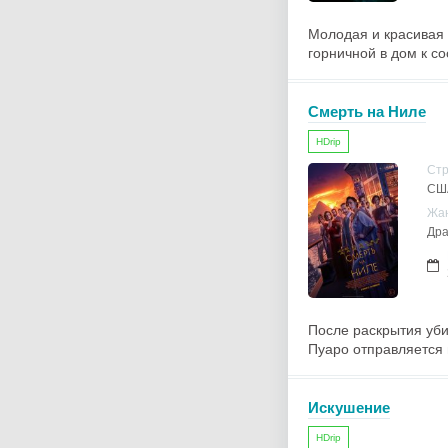
Молодая и красивая 
горничной в дом к с
Смерть на Ниле
HDrip
Ст
США
Жа
Дра
После раскрытия уби
Пуаро отправляется 
Искушение
HDrip