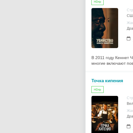
HDrip
Ст
СШ
Жа
Дра
В 2011 году Кеннет 
многие включают пов
Точка кипения
HDrip
Ст
Вел
Жа
Дра