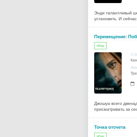
Энди талантливый ше
установить. И сейчас
Перемещение: Поб
HDrip
Ст
Кан
Жа
Три
Джошуа всего двенад
присматривать за се
Точка отсчета
HDrip