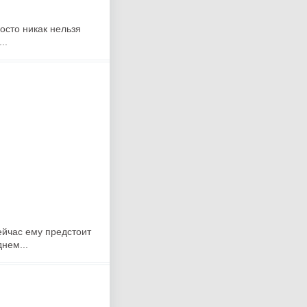
осто никак нельзя
..
ейчас ему предстоит
нем...