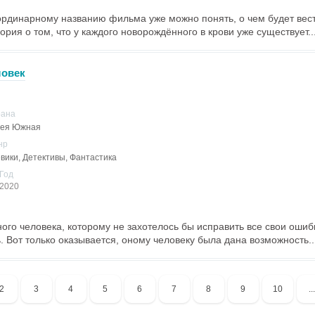
ординарному названию фильма уже можно понять, о чем будет вест
рия о том, что у каждого новорождённого в крови уже существует..
ловек
рана
рея Южная
нр
вики, Детективы, Фантастика
Год
2020
ного человека, которому не захотелось бы исправить все свои ошиб
. Вот только оказывается, оному человеку была дана возможность..
2
3
4
5
6
7
8
9
10
...