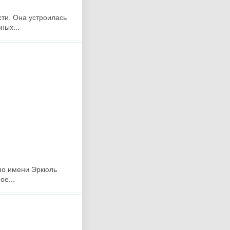
ти. Она устроилась
ных...
 по имени Эркюль
ое...