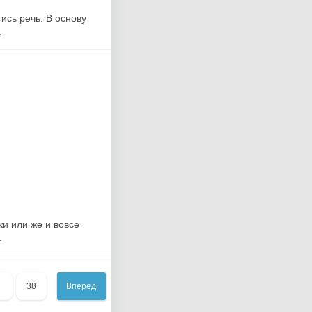
ись речь. В основу
.
ки или же и вовсе
.
38
Вперед