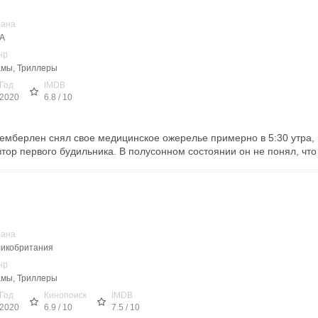
рана
А
нр
мы, Триллеры
Год
IMDB
2020
6.8 / 10
Чемберлен снял свое медицинское ожерелье примерно в 5:30 утра, п
тор первого будильника. В полусонном состоянии он не понял, что 
рана
икобритания
нр
мы, Триллеры
Год
Кинопоиск
IMDB
2020
6.9 / 10
7.5 / 10