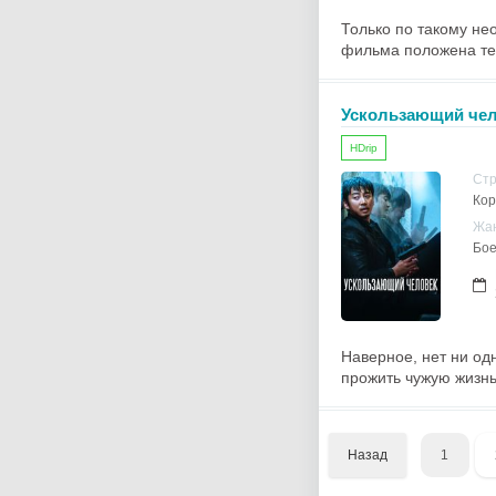
Только по такому не
фильма положена тео
Ускользающий че
HDrip
Ст
Ко
Жа
Бое
Наверное, нет ни од
прожить чужую жизнь
Назад
1