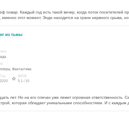
ф повар. Каждый год есть такой вечер, когда поток посетителей пр
, именно этот момент. Энди находится на грани нервного срыва, но.
ег из тьмы
рана
ада
нр
ллеры, Фантастика
Год
IMDB
2020
5.1 / 10
цать лет. Но на его плечах уже лежит огромная ответственность. С
строй, которая обладает уникальными способностями. И с каждым д