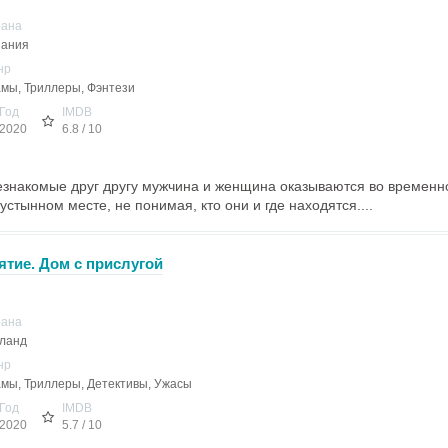
рана
пания
нр
мы, Триллеры, Фэнтези
Год
IMDB
2020
6.8 / 10
незнакомые друг другу мужчина и женщина оказываются во времен
стынном месте, не понимая, кто они и где находятся....
ятие. Дом с прислугой
рана
ланд
нр
мы, Триллеры, Детективы, Ужасы
Год
IMDB
2020
5.7 / 10