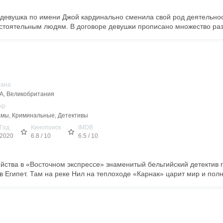
девушка по имени Джой кардинально сменила свой род деятельнос
остоятельным людям. В договоре девушки прописано множество раз
рана
, Великобритания
нр
мы, Криминальные, Детективы
Год
Кинопоиск
IMDB
2020
6.8 / 10
6.5 / 10
йства в «Восточном экспрессе» знаменитый бельгийский детектив
в Египет. Там на реке Нил на теплоходе «Карнак» царит мир и полн