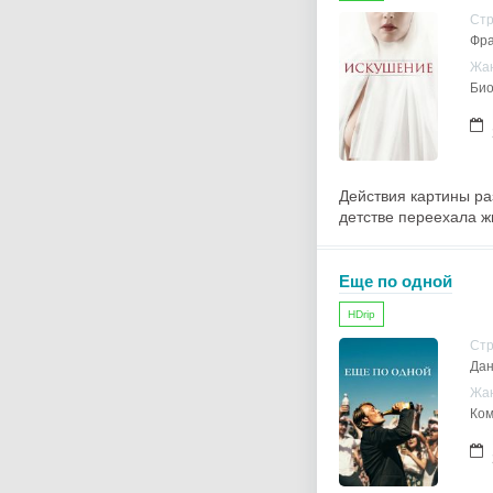
Ст
Фра
Жа
Био
Действия картины ра
детстве переехала ж
Еще по одной
HDrip
Ст
Дан
Жа
Ком