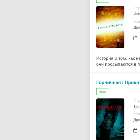
Ст
Ис
Жа
Дра
История о том, как 
они просыпаются в пу
Горничная / Прокл
HDrip
Ст
Таи
Жа
Дра