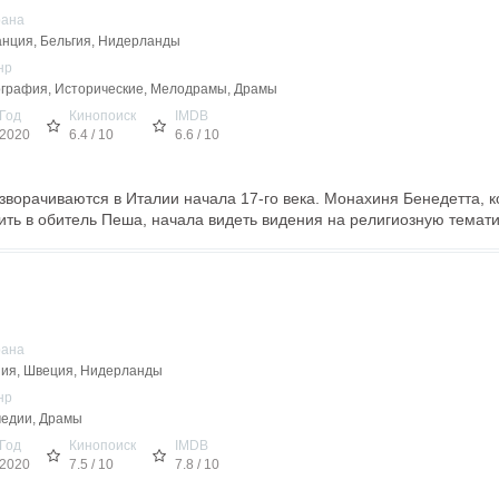
рана
нция, Бельгия, Нидерланды
нр
графия, Исторические, Мелодрамы, Драмы
Год
Кинопоиск
IMDB
2020
6.4 / 10
6.6 / 10
зворачиваются в Италии начала 17-го века. Монахиня Бенедетта, 
ить в обитель Пеша, начала видеть видения на религиозную тематик
рана
ия, Швеция, Нидерланды
нр
едии, Драмы
Год
Кинопоиск
IMDB
2020
7.5 / 10
7.8 / 10