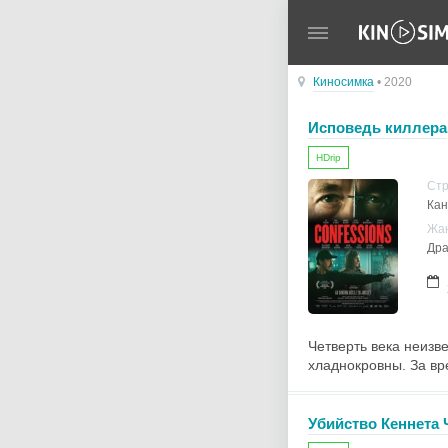
Киносимка
• 2020
Исповедь киллера
HDrip
Ст
Кан
Жа
Дра
Четверть века неизв
хладнокровны. За вре
Убийство Кеннета