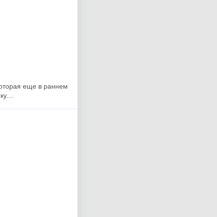
которая еще в раннем
у....