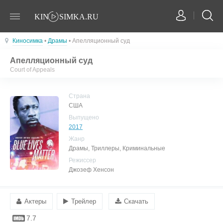
Киносимка
•
Драмы
• Апелляционный суд
Апелляционный суд
Court of Appeals
Страна
США
Выпущено
2017
Жанр
Драмы, Триллеры, Криминальные
Режиссер
Джозеф Хенсон
Актеры
Трейлер
Скачать
7.7