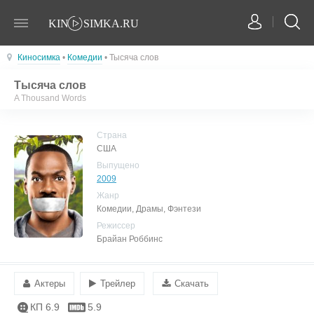
Киносимка
•
Комедии
• Тысяча слов
Тысяча слов
A Thousand Words
Страна
США
Выпущено
2009
Жанр
Комедии, Драмы, Фэнтези
Режиссер
Брайан Роббинс
Актеры
Трейлер
Скачать
КП 6.9
5.9