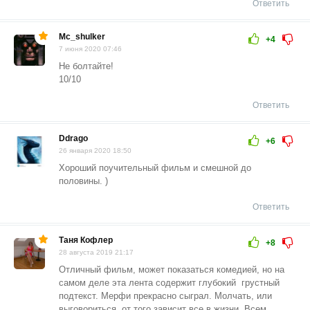
Ответить
Mc_shulker
+4
7 июня 2020 07:46
Не болтайте!
10/10
Ответить
Ddrago
+6
26 января 2020 18:50
Хороший поучительный фильм и смешной до
половины. )
Ответить
Таня Кофлер
+8
28 августа 2019 21:17
Отличный фильм, может показаться комедией, но на
самом деле эта лента содержит глубокий грустный
подтекст. Мерфи прекрасно сыграл. Молчать, или
выговориться, от того зависит все в жизни. Всем