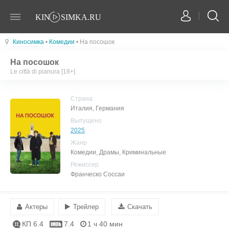
Киносимка
•
Комедии
• На посошок
На посошок
Le città di pianura [18+]
Страна
Италия, Германия
Выпущено
2025
Жанр
Комедии, Драмы, Криминальные
Режиссер
Франческо Соссаи
Актеры
Трейлер
Скачать
КП 6.4
7.4
1 ч 40 мин