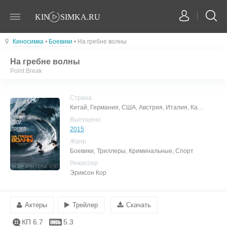
Киносимка
•
Боевики
• На гребне волны
На гребне волны
Point Break
Страна
Китай, Германия, США, Австрия, Италия, Канада
Выпущено
2015
Жанр
Боевики, Триллеры, Криминальные, Спорт
Режиссер
Эриксон Кор
Актеры
Трейлер
Скачать
КП 6.7
5.3