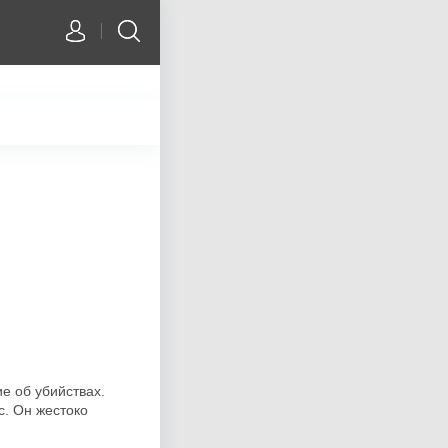
е об убийствах.
с. Он жестоко