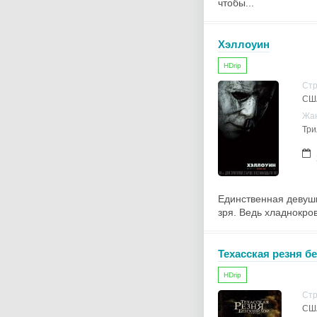
чтобы...
Хэллоуин
HDrip
Ст
СШ
Жа
Три
Единственная девушк
зря. Ведь хладнокров
Техасская резня б
HDrip
Ст
СШ