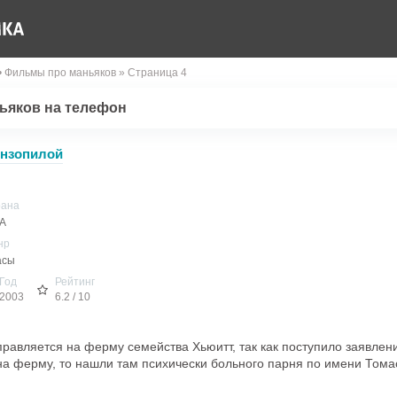
• Фильмы про маньяков » Страница 4
ьяков на телефон
ензопилой
рана
А
нр
асы
Год
Рейтинг
2003
6.2 / 10
равляется на ферму семейства Хьюитт, так как поступило заявлени
на ферму, то нашли там психически больного парня по имени Тома