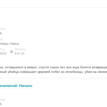
рана
А
нр
ллеры, Ужасы
Год
Рейтинг
2018
6.8 / 10
а, оставшаяся в живых, спустя сорок лет, все еще боится возвраще
ный убийца совершает дерзкий побег из лечебницы, убив на своем п
ензопилой: Начало
рана
А