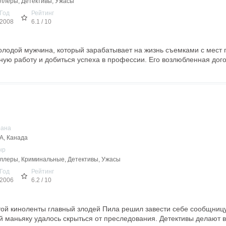
ллеры, Детективы, Ужасы
Год
Рейтинг
2008
6.1 / 10
лодой мужчина, который зарабатывает на жизнь съемками с мест 
ную работу и добиться успеха в профессии. Его возлюбленная дого
рана
, Канада
нр
ллеры, Криминальные, Детективы, Ужасы
Год
Рейтинг
2006
6.2 / 10
той киноленты главный злодей Пила решил завести себе сообщницу
й маньяку удалось скрыться от преследования. Детективы делают 