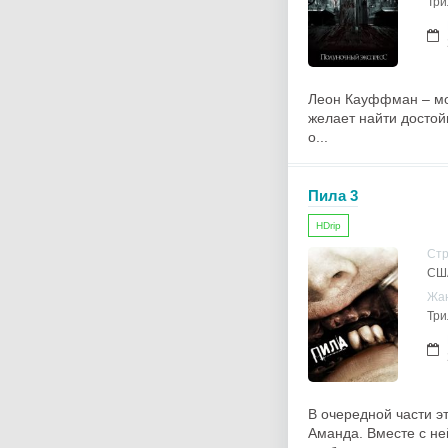
Три
Леон Кауффман – мо
желает найти достой
о...
Пила 3
HDrip
Ст
США
Жа
Три
В очередной части э
Аманда. Вместе с не