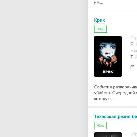
им...
Крик
HDrip
Ст
СШ
Жа
Три
События разворачива
убийств. Очередной 
которую...
Техасская резня б
HDrip
Ст