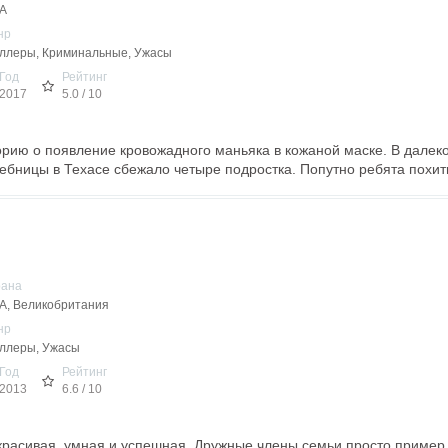
А
нр
ллеры, Криминальные, Ужасы
Год
Рейтинг
2017
5.0 / 10
рию о появление кровожадного маньяка в кожаной маске. В далек
ебницы в Техасе сбежало четыре подростка. Попутно ребята похити
рана
, Великобритания
нр
ллеры, Ужасы
Год
Рейтинг
2013
6.6 / 10
красивая, умная и успешная. Дружные члены семьи просто пример