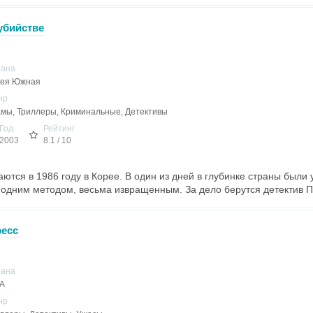
убийстве
рана
рея Южная
нр
мы, Триллеры, Криминальные, Детективы
Год
Рейтинг
2003
8.1 / 10
ются в 1986 году в Корее. В один из дней в глубинке страны были
одним методом, весьма извращенным. За дело берутся детектив Па
есс
рана
А
нр