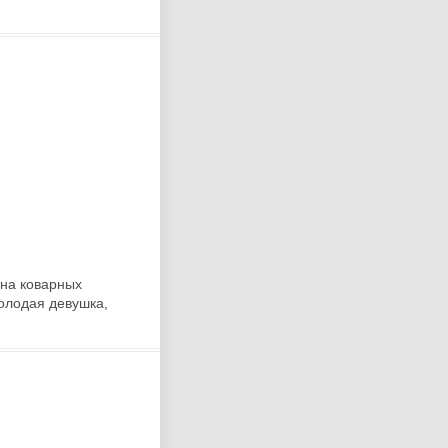
лна коварных
олодая девушка,