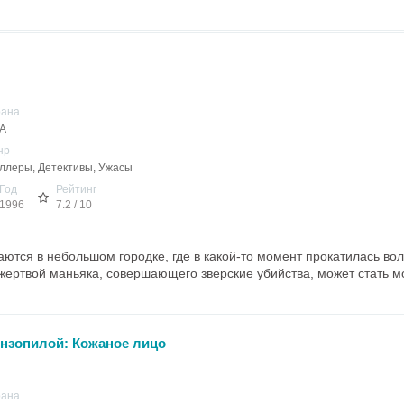
рана
А
нр
ллеры, Детективы, Ужасы
Год
Рейтинг
1996
7.2 / 10
ются в небольшом городке, где в какой-то момент прокатилась во
жертвой маньяка, совершающего зверские убийства, может стать м
ензопилой: Кожаное лицо
рана