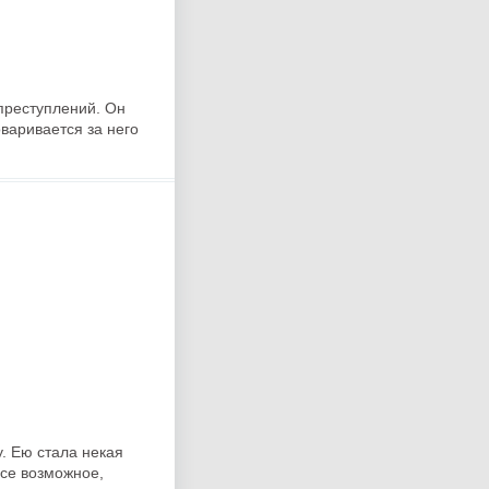
преступлений. Он
варивается за него
. Ею стала некая
все возможное,