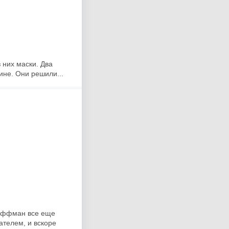
 них маски. Два
ине. Они решили...
Хоффман все еще
ателем, и вскоре