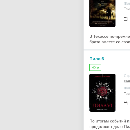
Жа
Три
В Техассе по-прежне
брата вместе со сво
Пила 6
HDrip
Ст
Кан
Жа
Три
По итогам событий 
продолжает дело Пил