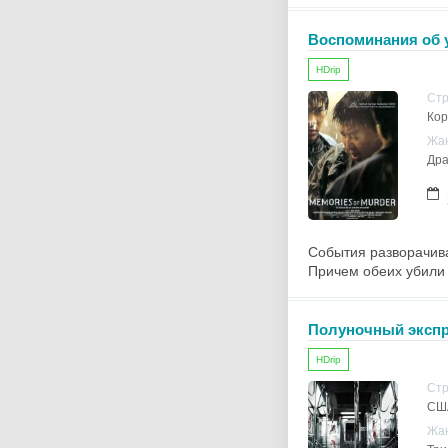
Воспоминания об 
HDrip
Ст
Ко
Жа
Дра
События разворачива
Причем обеих убили 
Полуночный экспр
HDrip
Ст
СШ
Жа