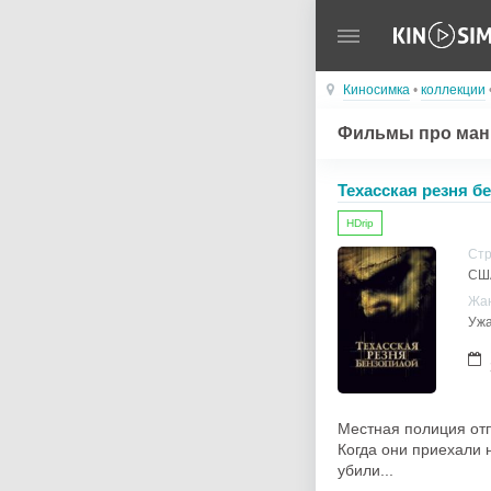
Киносимка
•
коллекции
Фильмы про ман
Техасская резня б
HDrip
Ст
СШ
Жа
Уж
Местная полиция отп
Когда они приехали 
убили...