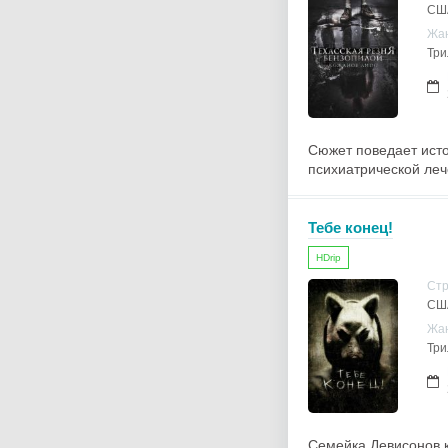
СШ
Жа
Три
Сюжет поведает исто
психиатрической леч
Тебе конец!
HDrip
Ст
США
Жа
Три
Семейка Девисонов 