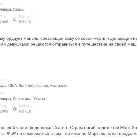
нр
ллеры, Ужасы
Год
Рейтинг
2006
5.9 / 10
му орудует маньяк, срезающий кожу со своих жертв и делающий из
ими девушками решаются отправиться в путешествие на своей маш
рана
ада, США, Великобритания, Австралия
нр
ллеры, Детективы, Ужасы
Год
Рейтинг
2009
6.0 / 10
прошлой части федеральный агент Страм погиб, а детектив Марк 
ы. ФБР не сомневается в том, что именно Марк является продолж