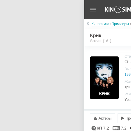
Киносимка
•
Триллеры
•
Крик
Scream [16+]
Стр
СШ
Вы
199
Жа
Три
Реж
Уэс
Актеры
Тр
КП 7.2
7.2