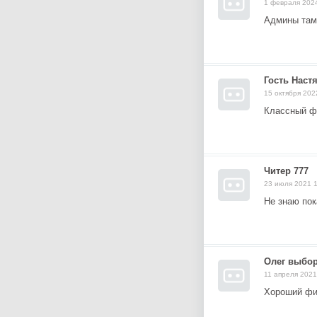
1 февраля 202
Админы там 
Гость Наст
15 октября 202
Классный 
Читер 777
23 июля 2021 
Не знаю пок
Олег выбо
11 апреля 2021
Хороший фи