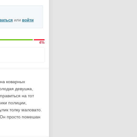
ваться
или
войти
4%
лна коварных
олодая девушка,
тправиться на тот
ники полиции,
улик толку маловато.
. Он просто помешан