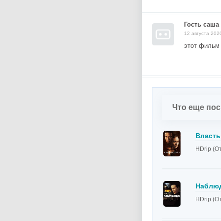
Гость саша
12 августа 202
этот фильм
Что еще по
Власть
HDrip (О
Наблю
HDrip (О