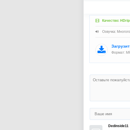
Качество: HDrip
Озвучка: Многог
Загрузи
Формат: MP
Dedinside11