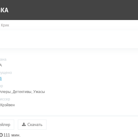
 Крик
ана
А
пущено
6
нр
ллеры, Детективы, Ужасы
иссер
 Крэйвен
ейлер
Скачать
111 мин.