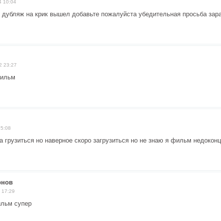
4 10:04
дубляж на крик вышел добавьте пожалуйста убедительная просьба зар
я
2 23:27
фильм
15:08
а грузиться но наверное скоро загрузиться но не знаю я фильм недокон
рнов
 17:29
льм супер