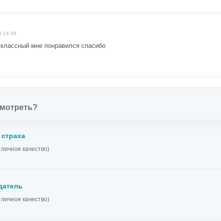
0 14:39
 классный мне понравился спасибо
смотреть?
 страха
тличное качество)
датель
тличное качество)