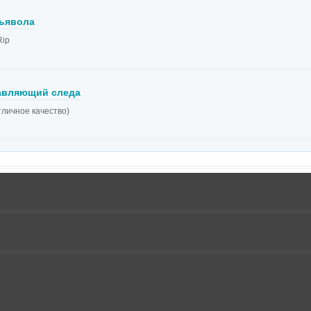
ьявола
ip
авляющий следа
тличное качество)