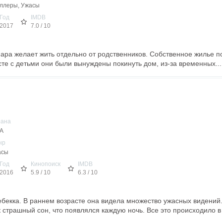
ллеры, Ужасы
Год
IMDB
2017
7.0 / 10
ра желает жить отдельно от родственников. Собственное жилье п
сте с детьми они были вынуждены покинуть дом, из-за временных...
рана
А
нр
асы
Год
Кинопоиск
IMDB
2016
5.9 / 10
6.3 / 10
ебекка. В раннем возрасте она видела множество ужасных видений.
 страшный сон, что появлялся каждую ночь. Все это происходило в 