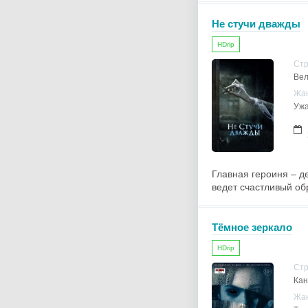
Не стучи дважды
HDrip
Ст
Вел
Жа
Уж
Главная героиня – д
ведет счастливый об
Тёмное зеркало
HDrip
Ст
Кан
Жа