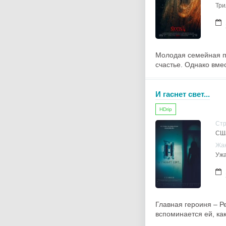
Три
Молодая семейная па
счастье. Однако вме
И гаснет свет...
HDrip
Ст
СШ
Жа
Уж
Главная героиня – Р
вспоминается ей, как