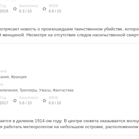
Год
Кинопоиск
IMDB
2016
6.3 / 10
6.8 / 10
отрясает новость о произошедшем таинственном убийстве, которо
 женщиной. Несмотря на отсутствие следов насильственной смерти
рана
ания, Франция
нр
ключения, Триллеры, Ужасы, Фантастика
Год
Кинопоиск
IMDB
2017
5.6 / 10
6.0 / 10
ается в далеком 1914-ом году. В центре сюжета оказывается моло
я работать метеорологом на небольшом островке, расположенном п