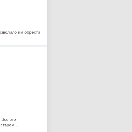
озволило им обрести
 Все это
старом...