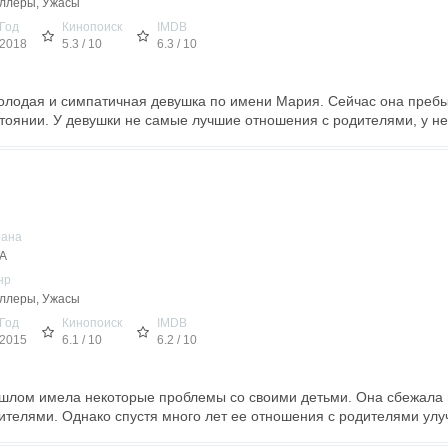
ллеры, Ужасы
Год
Кинопоиск
IMDB
2018
5.3 / 10
6.3 / 10
олодая и симпатичная девушка по имени Мария. Сейчас она преб
тоянии. У девушки не самые лучшие отношения с родителями, у неё
рана
А
нр
ллеры, Ужасы
Год
Кинопоиск
IMDB
2015
6.1 / 10
6.2 / 10
шлом имела некоторые проблемы со своими детьми. Она сбежала и
дителями. Однако спустя много лет ее отношения с родителями улуч