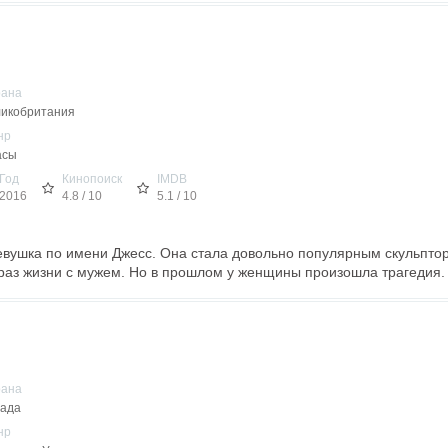
рана
икобритания
нр
асы
Год
Кинопоиск
IMDB
2016
4.8 / 10
5.1 / 10
евушка по имени Джесс. Она стала довольно популярным скульпто
раз жизни с мужем. Но в прошлом у женщины произошла трагедия. Д
рана
ада
нр