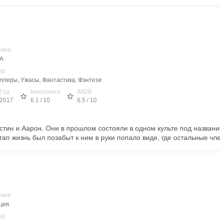
рана
А
нр
ллеры, Ужасы, Фантастика, Фэнтези
Год
Кинопоиск
IMDB
2017
6.1 / 10
6.5 / 10
стин и Аарон. Они в прошлом состояли в одном культе под названи
этап жизнь был позабыт к ним в руки попало виде, где остальные чле
рана
ция
нр