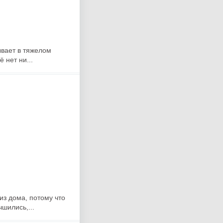
ывает в тяжелом
 нет ни...
з дома, потому что
шились,...