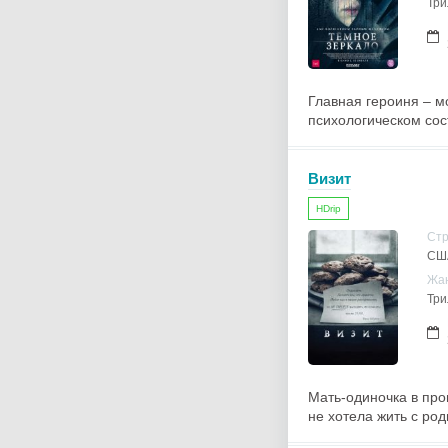
Три
Главная героиня – м
психологическом сос
Визит
HDrip
Ст
СШ
Жа
Три
Мать-одиночка в про
не хотела жить с ро