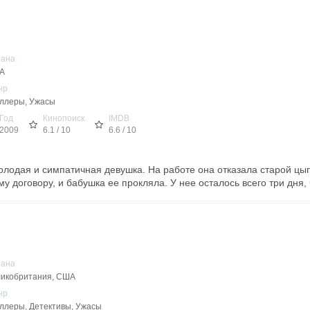
рана
А
нр
ллеры, Ужасы
Год
Кинопоиск
IMDB
2009
6.1 / 10
6.6 / 10
олодая и симпатичная девушка. На работе она отказала старой цыг
у договору, и бабушка ее прокляла. У нее осталось всего три дня, 
рана
икобритания, США
нр
ллеры, Детективы, Ужасы