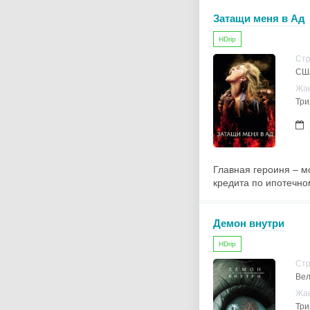
Затащи меня в Ад
HDrip
Ст
СШ
Жа
Три
Главная героиня – м
кредита по ипотечном
Демон внутри
HDrip
Ст
Вел
Жа
Три