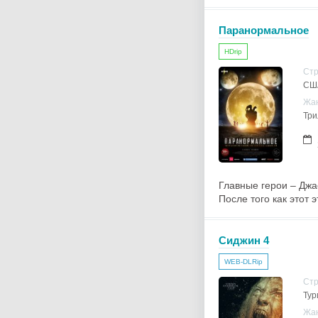
Паранормальное
HDrip
Ст
СШ
Жа
Три
Главные герои – Джа
После того как этот 
Сиджин 4
WEB-DLRip
Ст
Тур
Жа