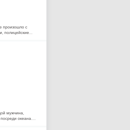
е произошло с
, полицейские...
дой мужчина,
осреди океана....