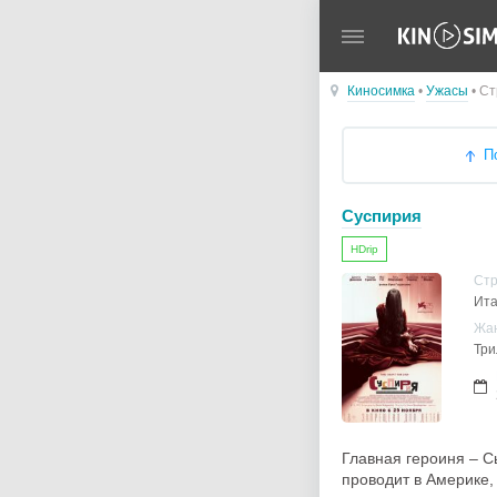
Киносимка
•
Ужасы
• Ст
П
Суспирия
HDrip
Ст
Ита
Жа
Три
Главная героиня – С
проводит в Америке,