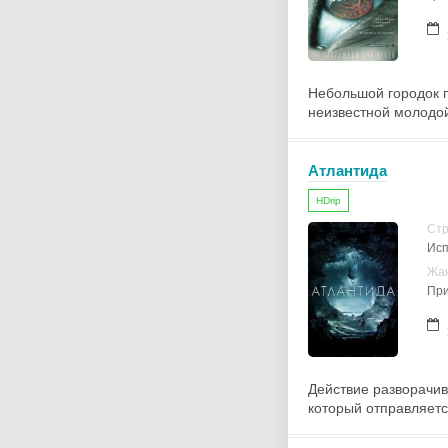
Небольшой городок п
неизвестной молодой
Атлантида
HDrip
Ст
Исп
Жа
При
Действие разворачив
который отправляетс