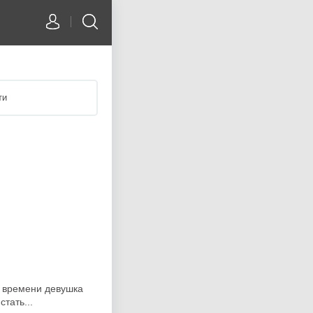
ти
д времени девушка
тать...