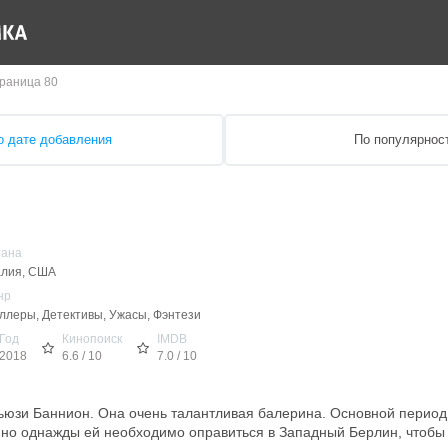
раница 80
о дате добавления
По популярнос
рана
лия, США
нр
ллеры, Детективы, Ужасы, Фэнтези
Год
Кинопоиск
IMDB
2018
6.6 / 10
7.0 / 10
ьюзи Баннион. Она очень талантливая балерина. Основной перио
 но однажды ей необходимо оправиться в Западный Берлин, чтобы с