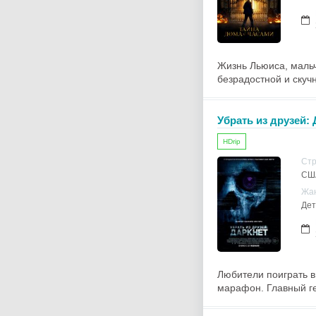
Жизнь Льюиса, мальч
безрадостной и скучн
Убрать из друзей:
HDrip
Ст
СШ
Жа
Дет
Любители поиграть в
марафон. Главный ге