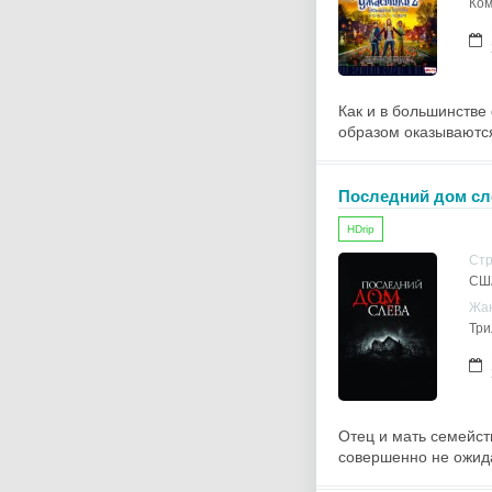
Ком
Как и в большинстве
образом оказываются
Последний дом сл
HDrip
Ст
СШ
Жа
Три
Отец и мать семейст
совершенно не ожидал