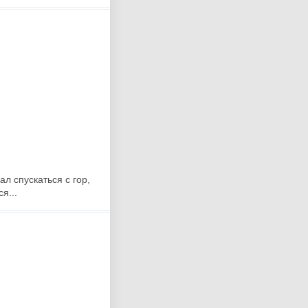
л спускаться с гор,
я...