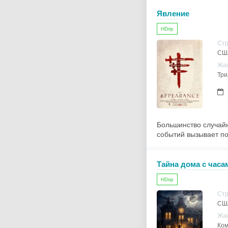
Явление
HDrip
Ст
СШ
Жа
Три
Большинство случай
событий вызывает по
Тайна дома с часа
HDrip
Ст
США
Жа
Ком