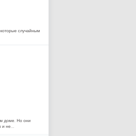
 которые случайным
ом доме. Но они
и не...