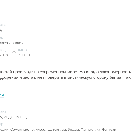
рана
А
нр
ллеры, Ужасы
Год
IMDB
2018
7.1 / 10
ностей происходит в современном мире. Но иногда закономерност
дозрения и заставляет поверить в мистическую сторону бытия. Так,
ми
рана
, Индия, Канада
нр
едии, Семейные, Триллеры, Детективы, Ужасы, Фантастика, Фэнтези