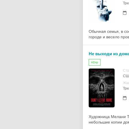
Три
Обычная семья, в со
городе и весело про
Не выходи из дом
HDrip
Ст
СШ
Жа
Три
Художница Мелани То
небольшие копии дом