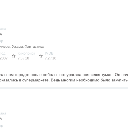
рана
А
нр
ллеры, Ужасы, Фантастика
Год
Кинопоиск
IMDB
2007
7.5 / 10
7.2 / 10
льном городке после небольшого урагана появился туман. Он нача
 оказались в супермаркете. Ведь многим необходимо было закупитьс
рана
А
нр