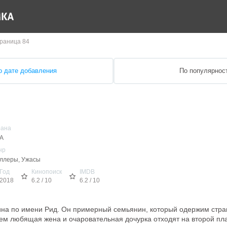
раница 84
о дате добавления
По популярнос
рана
А
нр
ллеры, Ужасы
Год
Кинопоиск
IMDB
2018
6.2 / 10
6.2 / 10
ина по имени Рид. Он примерный семьянин, который одержим стр
ем любящая жена и очаровательная дочурка отходят на второй пл