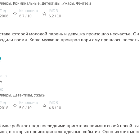
ллеры, Криминальные, Детективы, Ужасы, Фэнтези
Год
Кинопоиск
IMDB
2006
6.7 / 10
6.2 / 10
ставе которой молодой парень и девушка произошло несчастье. О
водили время. Когда мужчина проиграл пари ему пришлось поехать 
а
рана
А
нр
ллеры, Детективы, Ужасы
Год
Кинопоиск
IMDB
2018
5.0 / 10
4.6 / 10
мас работает над последними приготовлениями к своей новой вы
ов, в которых происходили загадочные события. Одно из этих мест.