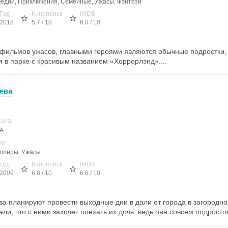
едии, Приключения, Семейные, Ужасы, Фэнтези
Год
Кинопоиск
IMDB
2018
5.7 / 10
6.0 / 10
 фильмов ужасов, главными героями являются обычные подростки,
 в парке с красивым названием «Хоррорлэнд»....
ева
рана
А
нр
ллеры, Ужасы
Год
Кинопоиск
IMDB
2009
6.8 / 10
6.6 / 10
ва планируют провести выходные дни в дали от города в загородн
и, что с ними захочет поехать их дочь, ведь она совсем подросток 