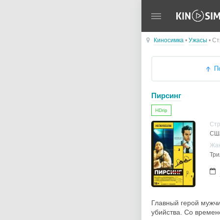
Киносимка
•
Ужасы
• Ст
П
Пирсинг
HDrip
Ст
СШ
Жа
Три
Главный герой мужч
убийства. Со времен