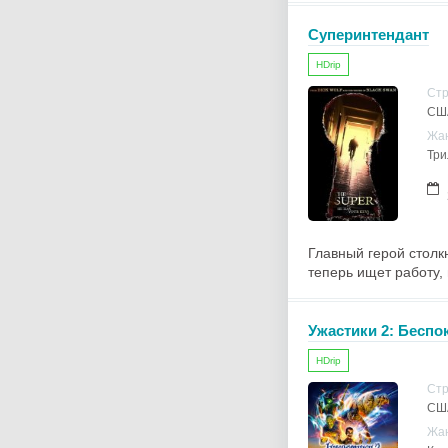
Суперинтендант
HDrip
Ст
СШ
Жа
Три
Главный герой столк
теперь ищет работу, 
Ужастики 2: Бесп
HDrip
Ст
СШ
Жа