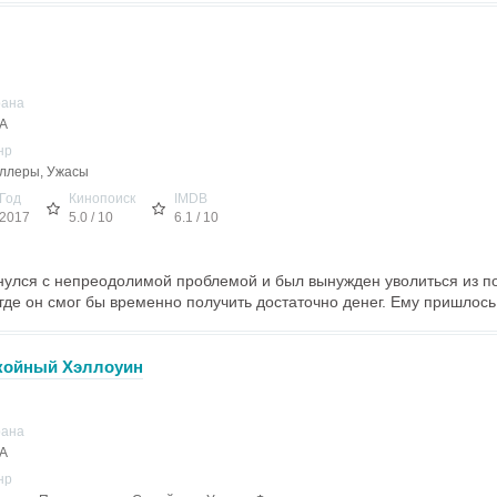
рана
А
нр
ллеры, Ужасы
Год
Кинопоиск
IMDB
2017
5.0 / 10
6.1 / 10
нулся с непреодолимой проблемой и был вынужден уволиться из п
где он смог бы временно получить достаточно денег. Ему пришлось 
окойный Хэллоуин
рана
А
нр