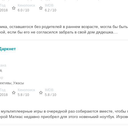
Год
Кинопоиск
IMDB
2018
6.0 / 10
6.2 / 10
ика, оставшегося без родителей в раннем возрасте, могла бы быть
ой, если бы его не согласился забрать в свой дом дядюшка....
 Даркнет
рана
А
нр
ективы, Ужасы
Год
Кинопоиск
IMDB
2018
5.8 / 10
5.8 / 10
 мультиплеерные игры в очередной раз собираются вместе, чтобы
рой Матиас недавно приобрел для этого новенький ноутбук. Игрово