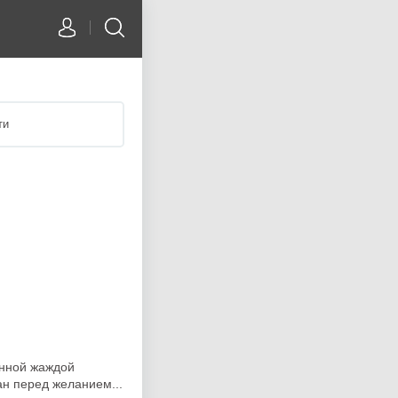
ти
анной жаждой
ан перед желанием...