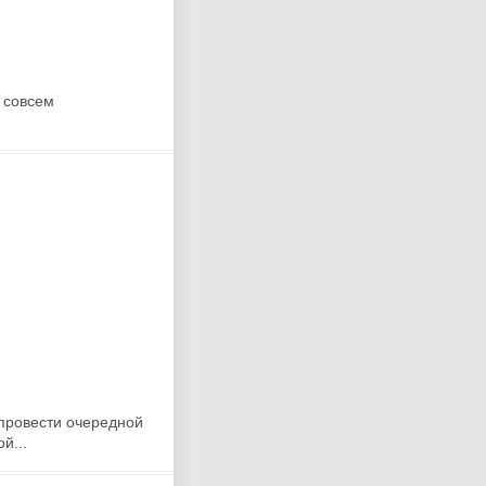
 совсем
 провести очередной
й...