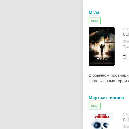
Мгла
HDrip
Ст
СШ
Жа
Три
В обычном провинциа
когда главные герои
Мертвая тишина
HDrip
Ст
СШ
Жа