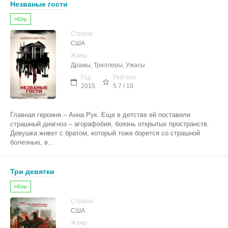
Незваные гости
HDrip
Страна
США
Жанр
Драмы, Триллеры, Ужасы
Год
Рейтинг
2015
5.7 / 10
Главная героиня – Анна Рук. Еще в детстве ей поставили
страшный диагноз – агорафобия, боязнь открытых пространств.
Девушка живет с братом, который тоже борется со страшной
болезнью, в...
Три девятки
HDrip
Страна
США
Жанр