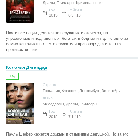
Драмы, Триллеры, Криминальные
Год
Рейтинг
2015
6.3 / 10
Почти все нации делятся на верующих и атеистов, на
управленцев и подчиненных, богатых и бедных и т.д. Но одно из
самых конфликтных – это служители правопорядка и те, кто
противостоят им....
Колония Дигнидад
HDrip
Страна
Германия, Франция, Люксембург, Великобритания, США
Жанр
Мелодрамы, Драмы, Триллеры
Год
Рейтинг
2015
7.1 / 10
Пауль Шефер кажется добрым и отзывчивы дедушкой. Но за его