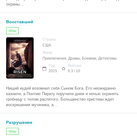
охраны...
Восставший
HDrip
Страна
США
Жанр
Приключения, Драмы, Боевики, Детективы
Год
Рейтинг
2015
6.3 / 10
Нищий иудей возомнил себя Сыном Бога. Его неожиданно
казнили, а Понтию Пирату поручили днем и ночью охранять
гробницу с телом распятого. Большинство христиан ждет
воскрешения мученика, а...
Разрушение
HDrip