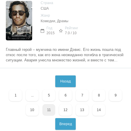
Страна
США
Жанр
Комедии, Драмы
Год
Рейтинг
2015
7.0 / 10
Главный герой – мужчина по имени Дэвис. Его жизнь пошла под
откос после того, как его жена неожиданно погибла в трагической
ситуации. Авария унесла множество жизней, и вместе с тем...
Назад
1
...
5
6
7
8
9
10
11
12
13
14
Вперед