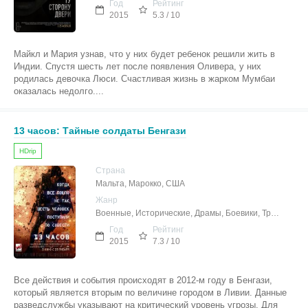
Год
Рейтинг
2015
5.3 / 10
Майкл и Мария узнав, что у них будет ребенок решили жить в
Индии. Спустя шесть лет после появления Оливера, у них
родилась девочка Люси. Счастливая жизнь в жарком Мумбаи
оказалась недолго....
13 часов: Тайные солдаты Бенгази
HDrip
Страна
Мальта, Марокко, США
Жанр
Военные, Исторические, Драмы, Боевики, Триллеры
Год
Рейтинг
2015
7.3 / 10
Все действия и события происходят в 2012-м году в Бенгази,
который является вторым по величине городом в Ливии. Данные
разведслужбы указывают на критический уровень угрозы. Для