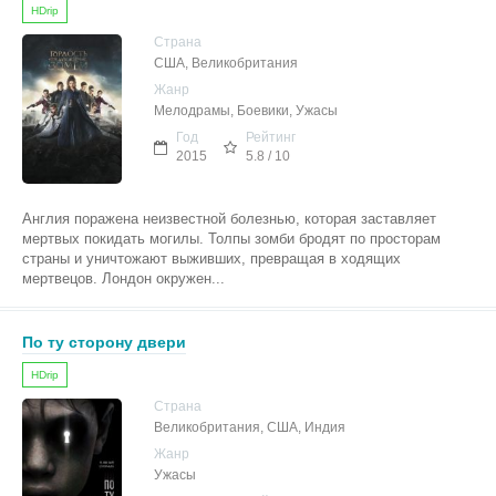
HDrip
Страна
США, Великобритания
Жанр
Мелодрамы, Боевики, Ужасы
Год
Рейтинг
2015
5.8 / 10
Англия поражена неизвестной болезнью, которая заставляет
мертвых покидать могилы. Толпы зомби бродят по просторам
страны и уничтожают выживших, превращая в ходящих
мертвецов. Лондон окружен...
По ту сторону двери
HDrip
Страна
Великобритания, США, Индия
Жанр
Ужасы