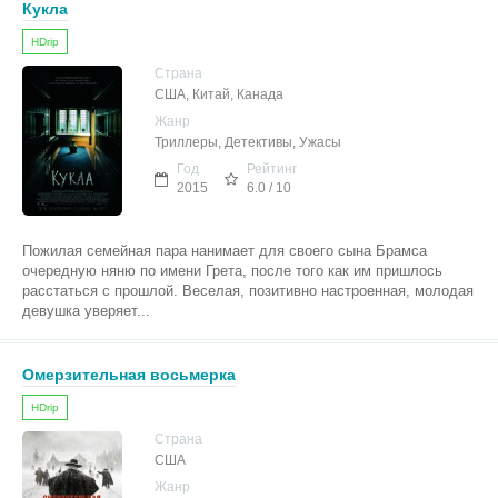
Кукла
HDrip
Страна
США, Китай, Канада
Жанр
Триллеры, Детективы, Ужасы
Год
Рейтинг
2015
6.0 / 10
Пожилая семейная пара нанимает для своего сына Брамса
очередную няню по имени Грета, после того как им пришлось
расстаться с прошлой. Веселая, позитивно настроенная, молодая
девушка уверяет...
Омерзительная восьмерка
HDrip
Страна
США
Жанр