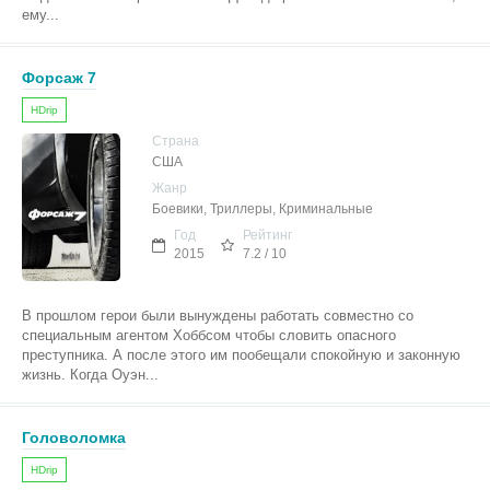
ему...
Форсаж 7
HDrip
Страна
США
Жанр
Боевики, Триллеры, Криминальные
Год
Рейтинг
2015
7.2 / 10
В прошлом герои были вынуждены работать совместно со
специальным агентом Хоббсом чтобы словить опасного
преступника. А после этого им пообещали спокойную и законную
жизнь. Когда Оуэн...
Головоломка
HDrip