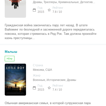
Драмы, Триллеры, Криминальные, Детективы, Вестерны
Год
Рейтинг
2015
7.8 / 10
Гражданская война закончилась пару лет назад. В штате
Вайоминг по безлюдной и заснеженной дороге передвигалась
повозка, которая стремилась в Ред Рок. Там должна произойти
казнь преступницы...
Малыш
HDrip
Страна
Мексика, США
Жанр
Военные, Исторические, Драмы
Год
Рейтинг
2015
7.4 / 10
Обычная американская семья, в которой супружеская пара