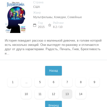
Страна
США
Жанр
Мультфильмы, Комедии, Семейные
Год
Рейтинг
2015
8.2 / 10
История поведает рассказ о маленькой девочке, в голове которой
есть несколько эмоций. Они выглядят по-разному и отличаются
друг от друга характерами. Радость, Печаль, Гнев, Брезгливость
и...
Назад
1
...
5
6
7
8
9
10
11
12
13
14
Вперед