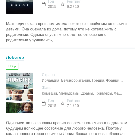
Год
Рейтинг
2015
6.2 / 10
Мать-одиночка в прошлом имела некоторые проблемы со своими
детьми. Она сбежала из дома, потому что не хотела жить с
родителями. Однако спустя много лет ее отношения с
родителями улучшились,...
Лобстер
HDrip
Страна
Ирландия, Великобритания, Греция, Франция, Нидерланды
Жанр
Комедии, Мелодрамы, Драмы, Триллеры, Фантастика
Год
Рейтинг
2015
7.1 / 10
Одиночество по канонам правил современного мира в недалеком
будущем вопиющее состояние для любого человека. Поэтому,
когда главного героя по имени Дэвид бросает его возлюбленная,